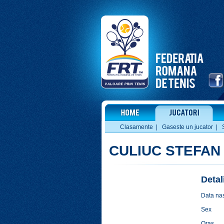
Clasamente
|
Gaseste un jucator
|
CULIUC STEFAN
Detal
Data nas
Sex
Oras