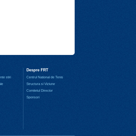
Despre FRT
te stiri
Centrul National de Tenis
ale
Structura si Viziune
Comitetul Director
Sponsori