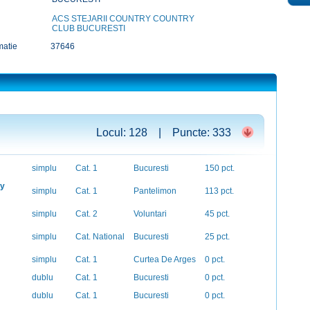
ACS STEJARII COUNTRY COUNTRY
CLUB BUCURESTI
matie
37646
Locul: 128 | Puncte: 333
simplu
Cat. 1
Bucuresti
150 pct.
by
simplu
Cat. 1
Pantelimon
113 pct.
simplu
Cat. 2
Voluntari
45 pct.
simplu
Cat. National
Bucuresti
25 pct.
simplu
Cat. 1
Curtea De Arges
0 pct.
dublu
Cat. 1
Bucuresti
0 pct.
dublu
Cat. 1
Bucuresti
0 pct.