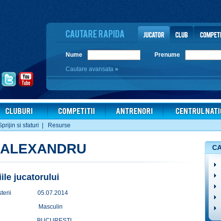
Nume
Prenume
Cautare avansata
»
Sprijin si sfaturi
|
Resurse
 ALEXANDRU
CA
iile jucatorului
terii
05.07.2014
Masculin
BUCURESTI