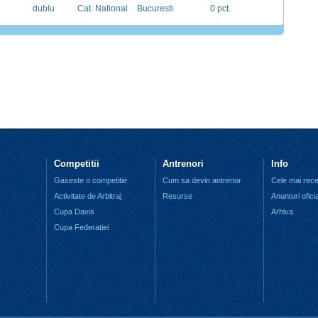
dublu
Cat. National
Bucuresti
0 pct.
Competitii
Antrenori
Info
Gaseste o competitie
Cum sa devin antrenor
Cele mai recen
Activitate de Arbitraj
Resurse
Anunturi ofici
Cupa Davis
Arhiva
Cupa Federatiei