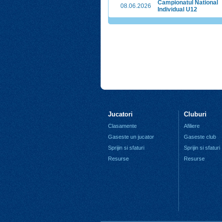
Campionatul National
08.06.2026
Individual U12
Jucatori
Cluburi
Clasamente
Afiliere
Gaseste un jucator
Gaseste club
Sprijin si sfaturi
Sprijin si sfaturi
Resurse
Resurse