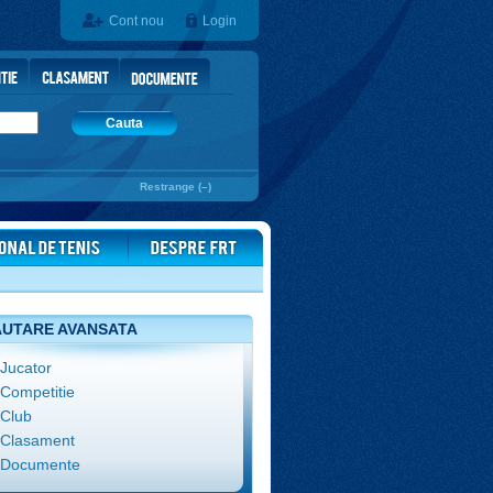
Cont nou
Login
Cauta
Restrange (–)
UTARE AVANSATA
Jucator
Competitie
Club
Clasament
Documente