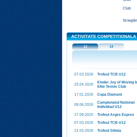
Club
Nr.legiti
ACTIVITATE COMPETITIONALA
12
14
07.03.2026
Trofeul TCB U12
Kinder Joy of Moving 
25.04.2026
Elite Tennis Club
17.01.2026
Cupa Diamant
Campionatul National
08.06.2026
Individual U12
27.09.2025
Trofeul Arges Expres
07.03.2026
Trofeul TCB U12
21.03.2026
Trofeul Stiinta