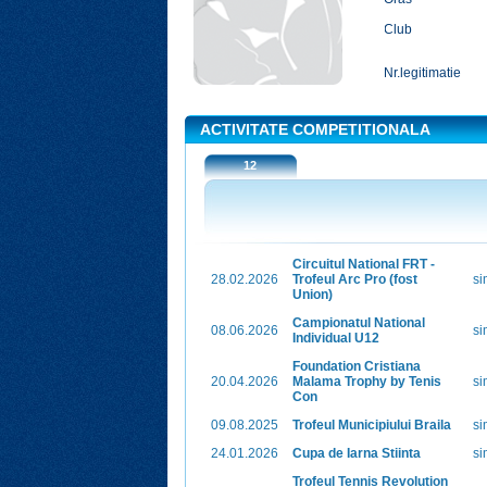
Club
Nr.legitimatie
ACTIVITATE COMPETITIONALA
12
Circuitul National FRT -
28.02.2026
Trofeul Arc Pro (fost
si
Union)
Campionatul National
08.06.2026
si
Individual U12
Foundation Cristiana
20.04.2026
Malama Trophy by Tenis
si
Con
09.08.2025
Trofeul Municipiului Braila
si
24.01.2026
Cupa de Iarna Stiinta
si
Trofeul Tennis Revolution