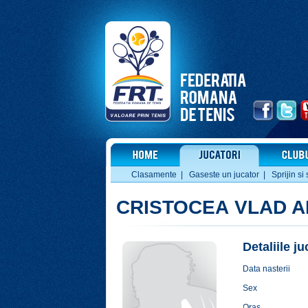
Clasamente
|
Gaseste un jucator
|
Sprijin si 
CRISTOCEA VLAD A
Detaliile j
Data nasterii
Sex
Oras