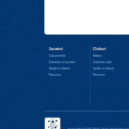
Jucatori
Cluburi
Clasamente
Afiliere
Gaseste un jucator
Gaseste club
Sprijin si sfaturi
Sprijin si sfaturi
Resurse
Resurse
Copyright © FRT 2010. Toate drepturile rez