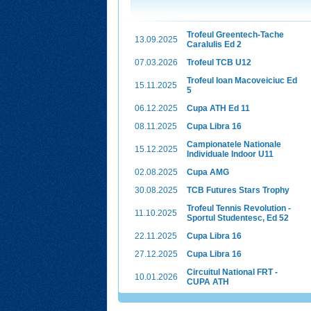
Trofeul Greentech-Tache
13.09.2025
Caralulis Ed 2
07.03.2026
Trofeul TCB U12
Trofeul Ioan Macoveiciuc Ed
15.11.2025
5
06.12.2025
Cupa ATH Ed 11
08.11.2025
Cupa Libra 16
Campionatele Nationale
15.12.2025
Individuale Indoor U11
02.08.2025
Cupa AMG
30.08.2025
TCB Futures Stars Trophy
Trofeul Tennis Revolution -
11.10.2025
Sportul Studentesc, Ed 52
22.11.2025
Cupa Libra 16
27.12.2025
Cupa Libra 16
Circuitul National FRT -
10.01.2026
CUPA ATH