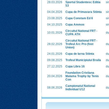
28.03.2026
Sportul Studentesc Editia
si
53
04.04.2026
Cupa de Primavara Stiinta
si
23.08.2025
Cupa Constam Ed 6
si
04.10.2025
Cupa Ammos
si
Circuitul National FRT -
10.01.2026
du
CUPA ATH
Circuitul National FRT -
28.02.2026
Trofeul Arc Pro (fost
du
Union)
24.01.2026
Cupa de Iarna Stiinta
du
09.08.2025
Trofeul Municipiului Braila
du
27.12.2025
Cupa Libra 16
du
Foundation Cristiana
20.04.2026
Malama Trophy by Tenis
du
Con
Campionatul National
08.06.2026
du
Individual U12