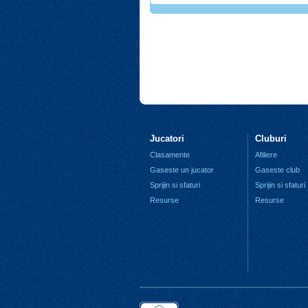
Jucatori
Cluburi
Clasamente
Afiliere
Gaseste un jucator
Gaseste club
Sprijin si sfaturi
Sprijin si sfaturi
Resurse
Resurse