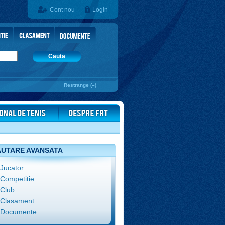
Cont nou
Login
Cauta
Restrange (–)
UTARE AVANSATA
Jucator
Competitie
Club
Clasament
Documente