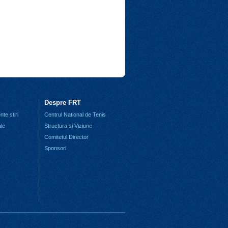
Despre FRT
te stiri
Centrul National de Tenis
ale
Structura si Viziune
Comitetul Director
Sponsori