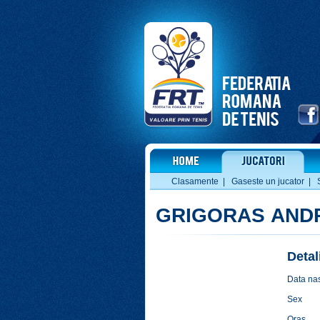
Clasamente
|
Gaseste un jucator
|
GRIGORAS AND
Detal
Data nas
Sex
Oras