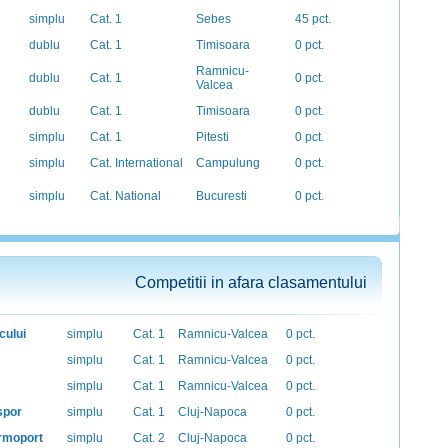
simplu
Cat. 1
Sebes
45 pct.
dublu
Cat. 1
Timisoara
0 pct.
Ramnicu-
dublu
Cat. 1
0 pct.
Valcea
dublu
Cat. 1
Timisoara
0 pct.
simplu
Cat. 1
Pitesti
0 pct.
simplu
Cat. International
Campulung
0 pct.
simplu
Cat. National
Bucuresti
0 pct.
Competitii in afara clasamentului
cului
simplu
Cat. 1
Ramnicu-Valcea
0 pct.
simplu
Cat. 1
Ramnicu-Valcea
0 pct.
simplu
Cat. 1
Ramnicu-Valcea
0 pct.
spor
simplu
Cat. 1
Cluj-Napoca
0 pct.
ermoport
simplu
Cat. 2
Cluj-Napoca
0 pct.