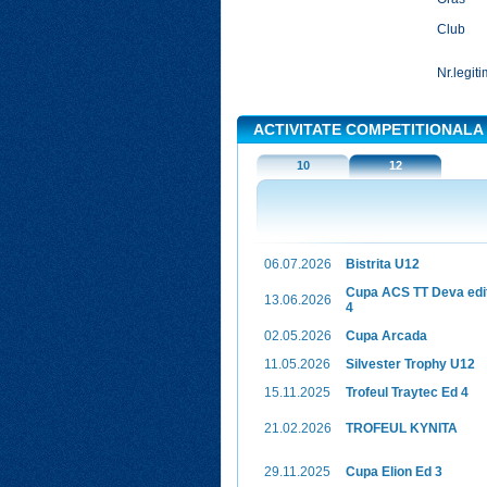
Club
Nr.legiti
ACTIVITATE COMPETITIONALA
10
12
06.07.2026
Bistrita U12
Cupa ACS TT Deva edi
13.06.2026
4
02.05.2026
Cupa Arcada
11.05.2026
Silvester Trophy U12
15.11.2025
Trofeul Traytec Ed 4
21.02.2026
TROFEUL KYNITA
29.11.2025
Cupa Elion Ed 3