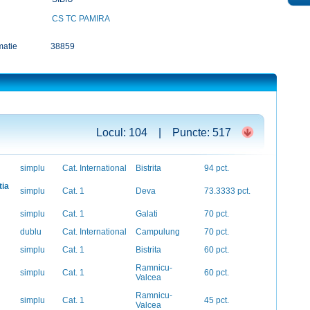
CS TC PAMIRA
matie
38859
Locul: 104 | Puncte: 517
simplu
Cat. International
Bistrita
94 pct.
tia
simplu
Cat. 1
Deva
73.3333 pct.
simplu
Cat. 1
Galati
70 pct.
dublu
Cat. International
Campulung
70 pct.
simplu
Cat. 1
Bistrita
60 pct.
Ramnicu-
simplu
Cat. 1
60 pct.
Valcea
Ramnicu-
simplu
Cat. 1
45 pct.
Valcea