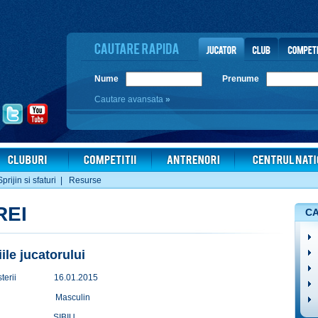
Nume
Prenume
Cautare avansata
»
Sprijin si sfaturi
|
Resurse
REI
CA
iile jucatorului
terii
16.01.2015
Masculin
SIBIU