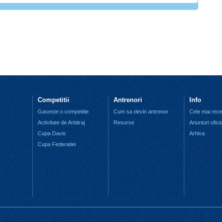
Competitii
Antrenori
Info
Gaseste o competitie
Cum sa devin antrenor
Cele mai recen
Activitate de Arbitraj
Resurse
Anunturi ofici
Cupa Davis
Arhiva
Cupa Federatiei