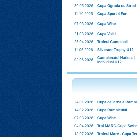
30.05.2026
Cupa Ograda cu Struti
11.10.2025
Cupa Sport 4 Fun
07.03.2026
Cupa Wise
21.03.2026
Cupa Volkl
25.04.2026
Trofeul Campionii
11.05.2026
Silvester Trophy U12
Campionatul National
08.06.2026
Individual U12
24.01.2026
Cupa de Iarna a Ramni
14.02.2026
Cupa Ramnicului
07.03.2026
Cupa Wise
04.04.2026
Trof MARC-Cupa Swis
18.07.2026
Trofeul Marc - Cupa T