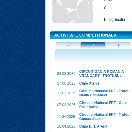
Club
Nr.legitimatie
ACTIVITATE COMPETITIONALA
12
14
16
CIRCUIT DACIA ROMANIA -
28.02.2026
VRANCART - TROTUSUL
27.06.2026
Cupa Xtenis
Circuitul National FRT - Trofeul
31.01.2026
Nadia Comaneci
Circuitul National FRT - Cupa
07.03.2026
Politehnica
Circuitul National FRT - Trofeul
11.04.2026
Concord Leier
18.04.2026
Cupa B. T. Arena