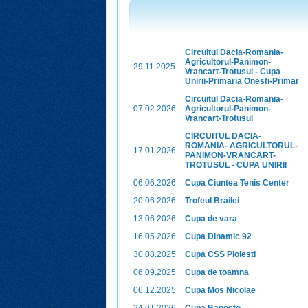
Circuitul Dacia-Romania-
Agricultorul-Panimon-
29.11.2025
Vrancart-Trotusul - Cupa
Unirii-Primaria Onesti-Primar
Circuitul Dacia-Romania-
07.02.2026
Agricultorul-Panimon-
Vrancart-Trotusul
CIRCUITUL DACIA-
ROMANIA- AGRICULTORUL-
17.01.2026
PANIMON-VRANCART-
TROTUSUL - CUPA UNIRII
06.06.2026
Cupa Ciuntea Tenis Center
20.06.2026
Trofeul Brailei
13.06.2026
Cupa de vara
16.05.2026
Cupa Dinamic 92
30.08.2025
Cupa CSS Ploiesti
06.09.2025
Cupa de toamna
06.12.2025
Cupa Mos Nicolae