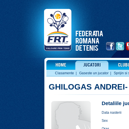
Clasamente
|
Gaseste un jucator
|
Sprijin si 
GHILOGAS ANDREI-
Detaliile j
Data nasterii
Sex
Oras