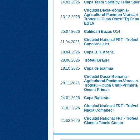
14.03.2026
Cupa Team Spirit by Tema Spor
Circuitul Dacia-Romania-
Agricultorul-Panimon-Vrancart-
13.12.2025
Trotusul - Cupa Onesti Tg Ocna
Ed 16
25.07.2026
Calificari Buzau U14
Circuitul National FRT - Trofeul
11.04.2026
Concord Leier
18.04.2026
Cupa B. T. Arena
20.06.2026
Trofeul Brailei
18.10.2025
Cupa de toamna
Circuitul Dacia-Romania-
Agricultorul-Panimon-Vrancart-
29.11.2025
Trotusul - Cupa Unirii-Primaria
Onesti-Primar
24.01.2026
Cupa Banesto
Circuitul National FRT - Trofeul
31.01.2026
Nadia Comaneci
Circuitul National FRT - Trofeul
21.02.2026
Ciuntea Tennis Center