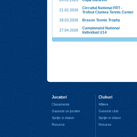
24.01.2026
Cupa Banesto
Circuitul National FRT -
21.02.2026
Trofeul Ciuntea Tennis Center
28.03.2026
Brasov Tennis Trophy
Campionatul National
27.04.2026
Individual U14
Jucatori
Cluburi
Clasamente
Afiliere
Gaseste un jucator
Gaseste club
Sprijin si sfaturi
Sprijin si sfaturi
Resurse
Resurse