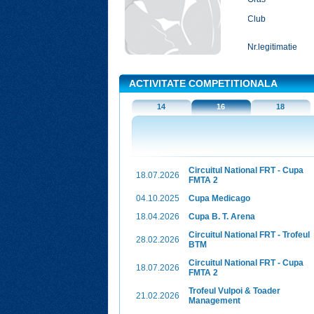
Club
Nr.legitimatie
ACTIVITATE COMPETITIONALA
14
16
18
Circuitul National FRT - Cupa
18.07.2026
FMTA 2
04.10.2025
Cupa Medicago
18.04.2026
Cupa B. T. Arena
Circuitul National FRT - Trofeul
28.02.2026
BTM
Circuitul National FRT - Cupa
18.07.2026
FMTA 2
Trofeul Vulpoi & Toader
21.02.2026
Management