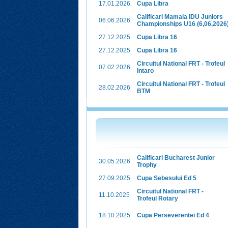
17.01.2026
Cupa Libra
Calificari Mamaia IDU Juniors
06.06.2026
Championships U16 (6,06,2026
27.12.2025
Cupa Libra 16
27.12.2025
Cupa Libra 16
Circuitul National FRT - Trofeul
07.02.2026
Intaro
Circuitul National FRT - Trofeul
28.02.2026
BTM
Calificari Bucharest Junior
30.05.2026
Trophy
27.09.2025
Cupa Sebesului Ed 5
Circuitul National FRT -
11.10.2025
Trofeul Rotary
18.10.2025
Cupa Perseverentei Ed 4