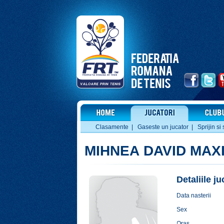
Clasamente
|
Gaseste un jucator
|
Sprijin si 
MIHNEA DAVID MAX
Detaliile j
Data nasterii
Sex
Oras