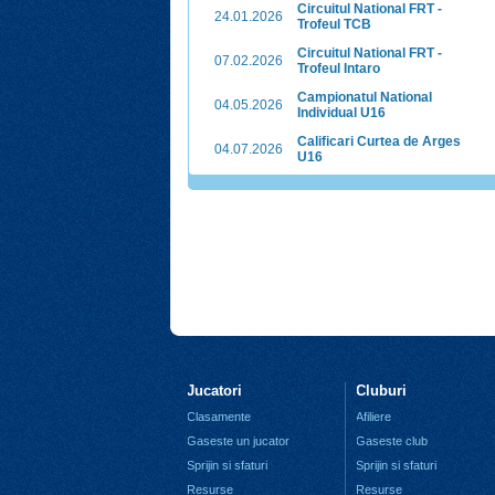
Circuitul National FRT -
24.01.2026
Trofeul TCB
Circuitul National FRT -
07.02.2026
Trofeul Intaro
Campionatul National
04.05.2026
Individual U16
Calificari Curtea de Arges
04.07.2026
U16
Jucatori
Cluburi
Clasamente
Afiliere
Gaseste un jucator
Gaseste club
Sprijin si sfaturi
Sprijin si sfaturi
Resurse
Resurse