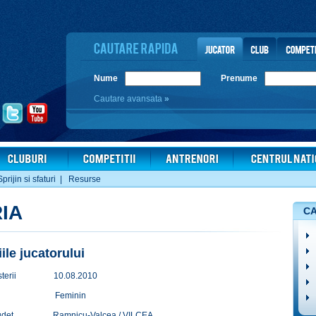
Nume
Prenume
Cautare avansata
»
Sprijin si sfaturi
|
Resurse
IA
CA
iile jucatorului
terii
10.08.2010
Feminin
udet
Ramnicu-Valcea / VILCEA