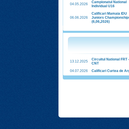
Campionatul National
04.05.2026
Individual U16
Calificari Mamaia IDU
06.06.2026
Juniors Championship
(6,06,2026)
Circuitul National FRT -
13.12.2025
CNT
04.07.2026
Calificari Curtea de A