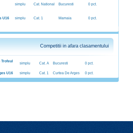
simplu
Cat. National
Bucuresti
0 pct.
s U16
simplu
Cat. 1
Mamaia
0 pct.
Competitii in afara clasamentului
 Trofeul
simplu
Cat. A
Bucuresti
0 pct.
rges U16
simplu
Cat. 1
Curtea De Arges
0 pct.