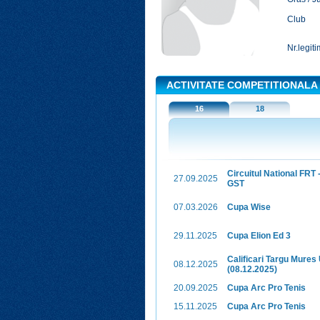
Club
Nr.legiti
ACTIVITATE COMPETITIONALA
16
18
Circuitul National FRT
27.09.2025
GST
07.03.2026
Cupa Wise
29.11.2025
Cupa Elion Ed 3
Calificari Targu Mures
08.12.2025
(08.12.2025)
20.09.2025
Cupa Arc Pro Tenis
15.11.2025
Cupa Arc Pro Tenis