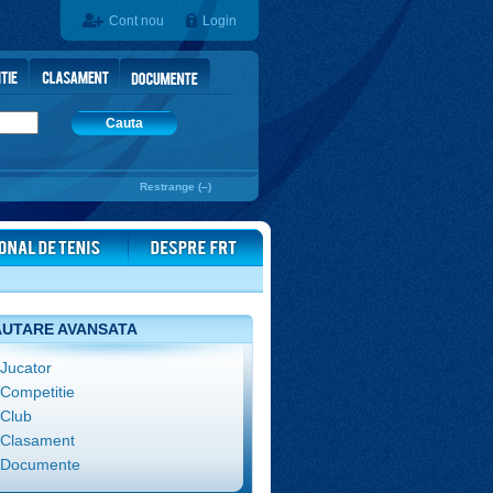
Cont nou
Login
Cauta
Restrange (–)
UTARE AVANSATA
Jucator
Competitie
Club
Clasament
Documente