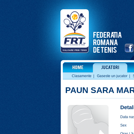
Clasamente
|
Gaseste un jucator
|
PAUN SARA MAR
Detal
Data nas
Sex
Oras / J