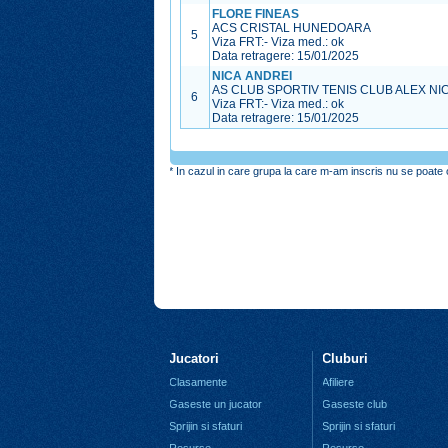
FLORE FINEAS
ACS CRISTAL HUNEDOARA
5
Viza FRT:
-
Viza med.:
ok
Data retragere: 15/01/2025
NICA ANDREI
AS CLUB SPORTIV TENIS CLUB ALEX NI
6
Viza FRT:
-
Viza med.:
ok
Data retragere: 15/01/2025
* In cazul in care grupa la care m-am inscris nu se poate o
Jucatori
Cluburi
Clasamente
Afiliere
Gaseste un jucator
Gaseste club
Sprijin si sfaturi
Sprijin si sfaturi