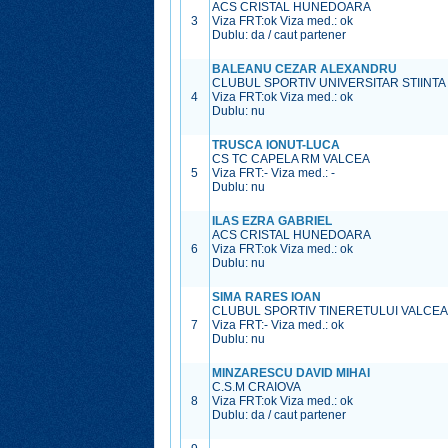
ACS CRISTAL HUNEDOARA
3
Viza FRT:
ok
Viza med.:
ok
Dublu: da / caut partener
BALEANU CEZAR ALEXANDRU
CLUBUL SPORTIV UNIVERSITAR STIINT
4
Viza FRT:
ok
Viza med.:
ok
Dublu: nu
TRUSCA IONUT-LUCA
CS TC CAPELA RM VALCEA
5
Viza FRT:
-
Viza med.:
-
Dublu: nu
ILAS EZRA GABRIEL
ACS CRISTAL HUNEDOARA
6
Viza FRT:
ok
Viza med.:
ok
Dublu: nu
SIMA RARES IOAN
CLUBUL SPORTIV TINERETULUI VALCE
7
Viza FRT:
-
Viza med.:
ok
Dublu: nu
MINZARESCU DAVID MIHAI
C.S.M CRAIOVA
8
Viza FRT:
ok
Viza med.:
ok
Dublu: da / caut partener