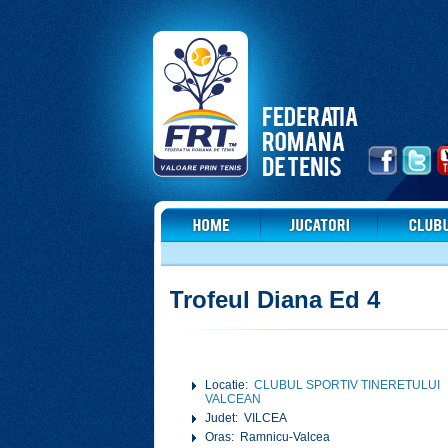
Trofeul Diana Ed 4
Locatie:
CLUBUL SPORTIV TINERETULUI
VALCEAN
Judet: VILCEA
Oras: Ramnicu-Valcea