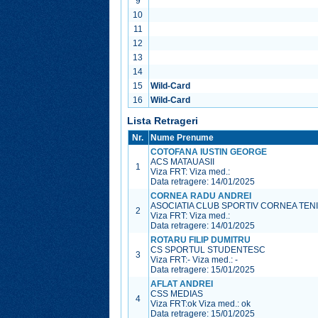
9
10
11
12
13
14
15
Wild-Card
16
Wild-Card
Lista Retrageri
Nr.
Nume Prenume
COTOFANA IUSTIN GEORGE
ACS MATAUASII
1
Viza FRT:
Viza med.:
Data retragere: 14/01/2025
CORNEA RADU ANDREI
ASOCIATIA CLUB SPORTIV CORNEA TEN
2
Viza FRT:
Viza med.:
Data retragere: 14/01/2025
ROTARU FILIP DUMITRU
CS SPORTUL STUDENTESC
3
Viza FRT:
-
Viza med.:
-
Data retragere: 15/01/2025
AFLAT ANDREI
CSS MEDIAS
4
Viza FRT:
ok
Viza med.:
ok
Data retragere: 15/01/2025