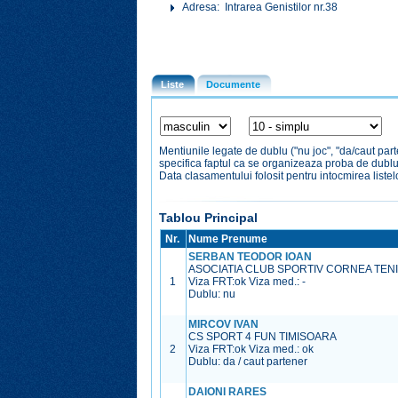
Adresa: Intrarea Genistilor nr.38
Liste
Documente
Mentiunile legate de dublu ("nu joc", "da/caut par
specifica faptul ca se organizeaza proba de dubl
Data clasamentului folosit pentru intocmirea liste
Tablou Principal
Nr.
Nume Prenume
SERBAN TEODOR IOAN
ASOCIATIA CLUB SPORTIV CORNEA TEN
1
Viza FRT:
ok
Viza med.:
-
Dublu: nu
MIRCOV IVAN
CS SPORT 4 FUN TIMISOARA
2
Viza FRT:
ok
Viza med.:
ok
Dublu: da / caut partener
DAIONI RARES