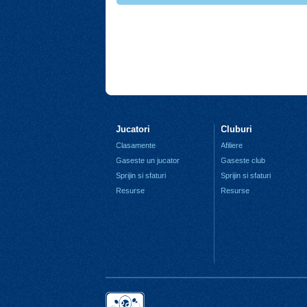
Jucatori
Cluburi
Clasamente
Afiliere
Gaseste un jucator
Gaseste club
Sprijin si sfaturi
Sprijin si sfaturi
Resurse
Resurse