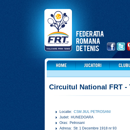
Circuitul National FRT -
Locatie:
CSM JIUL PETROSANI
Judet: HUNEDOARA
Oras: Petrosani
Adresa: Str. 1 Decembre 1918 nr 93