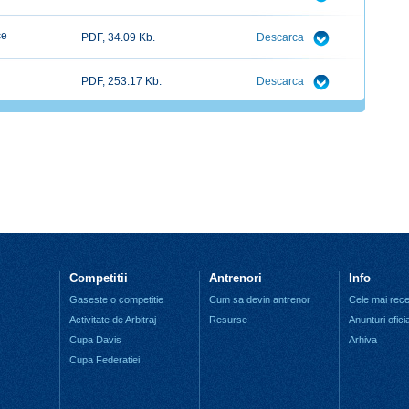
ce
PDF, 34.09 Kb.
Descarca
PDF, 253.17 Kb.
Descarca
Competitii
Antrenori
Info
Gaseste o competitie
Cum sa devin antrenor
Cele mai recen
Activitate de Arbitraj
Resurse
Anunturi ofici
Cupa Davis
Arhiva
Cupa Federatiei