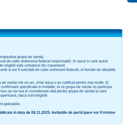
 respectiva grupa de varsta;
ocat de catre antrenorul federal responsabil. In cazul in care acest
tiv eligibil este urmatorul din clasament;
ntii si vor fi solicitati de catre antrenorii federali, in functie de situatiile
a de varsta intr-un an, chiar daca s-au calificat pentru mai multe. Ei
confirmare specificata in invitatie, la ce grupa de varsta vo participa.
urneu se vor lua in considerare atat pentru grupa de varsta la care
uperioara, daca sunt eligibili.
t aplicabile.
cate in data de 08.11.2025. Invitatiile de participare vor fi trimise