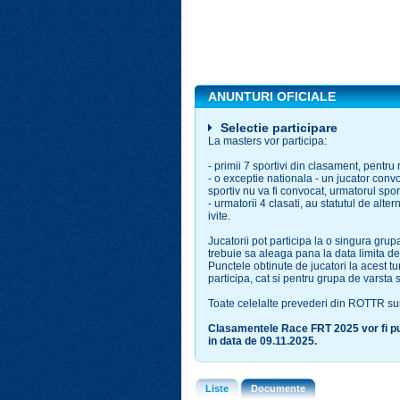
ANUNTURI OFICIALE
Selectie participare
La masters vor participa:
- primii 7 sportivi din clasament, pentru
- o exceptie nationala - un jucator conv
sportiv nu va fi convocat, urmatorul spor
- urmatorii 4 clasati, au statutul de alterna
ivite.
Jucatorii pot participa la o singura grup
trebuie sa aleaga pana la data limita de 
Punctele obtinute de jucatori la acest t
participa, cat si pentru grupa de varsta s
Toate celelalte prevederi din ROTTR sun
Clasamentele Race FRT 2025 vor fi publi
in data de 09.11.2025.
Liste
Documente