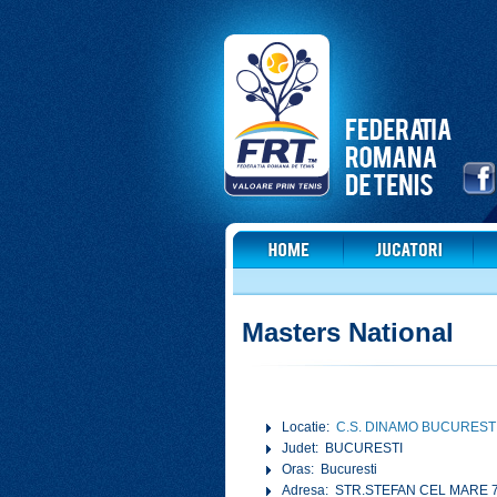
Masters National
Locatie:
C.S. DINAMO BUCUREST
Judet: BUCURESTI
Oras: Bucuresti
Adresa: STR.STEFAN CEL MARE 7