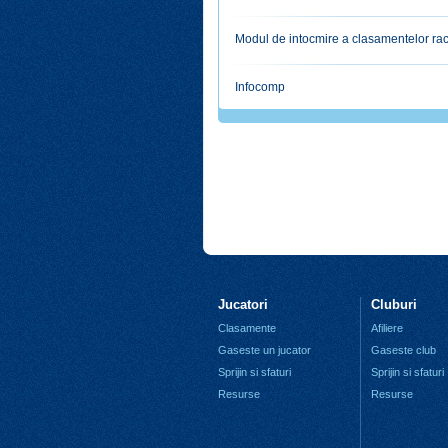
Modul de intocmire a clasamentelor ra
Infocomp
Jucatori
Cluburi
Clasamente
Afiliere
Gaseste un jucator
Gaseste club
Sprijin si sfaturi
Sprijin si sfaturi
Resurse
Resurse