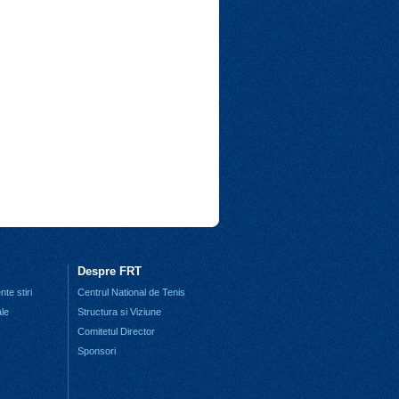
Despre FRT
te stiri
Centrul National de Tenis
ale
Structura si Viziune
Comitetul Director
Sponsori