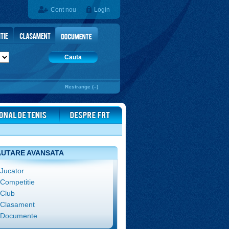
Cont nou
Login
Cauta
Restrange (–)
UTARE AVANSATA
Jucator
Competitie
Club
Clasament
Documente