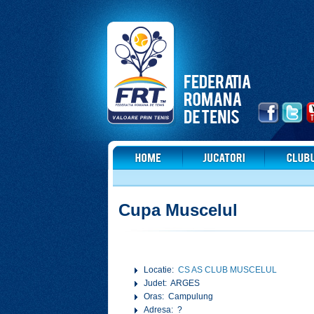
Cupa Muscelul
Locatie:
CS AS CLUB MUSCELUL
Judet: ARGES
Oras: Campulung
Adresa: ?