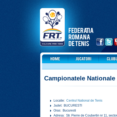
Campionatele Nationale 
Locatie:
Centrul National de Tenis
Judet: BUCURESTI
Oras: Bucuresti
Adresa: Str. Pierre de Coubertin nr 11, secto