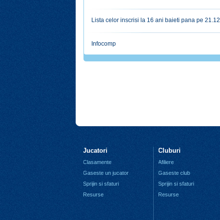
Lista celor inscrisi la 16 ani baieti pana pe 21.1
Infocomp
Jucatori
Cluburi
Clasamente
Afiliere
Gaseste un jucator
Gaseste club
Sprijin si sfaturi
Sprijin si sfaturi
Resurse
Resurse