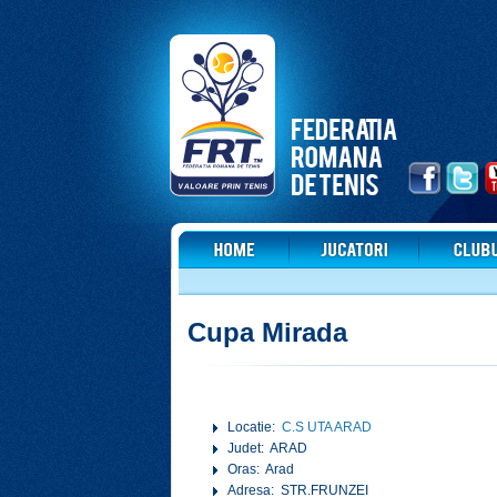
Cupa Mirada
Locatie:
C.S UTA ARAD
Judet: ARAD
Oras: Arad
Adresa: STR.FRUNZEI