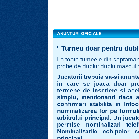
ANUNTURI OFICIALE
Turneu doar pentru dub
La toate turneele din saptaman
probe de dublu: dublu masculin
Jucatorii trebuie sa-si anunt
in care se joaca doar pr
termene de inscriere si acel
simplu, mentionand daca a
confirmari stabilita in Inf
nominalizarea lor pe formul
arbitrului principal. Un juc
permise nominalizari tele
Nominalizarile echipelor 
principal.