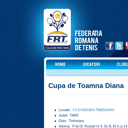
Cupa de Toamna Diana
Locatie:
CS DYADORA TIMISOARA
Judet: TIMIS
Oras: Timisoara
Adresa: P-ta Dr. Russel nr 4, Sc B, Et 4, p 14