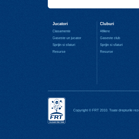
Jucatori
Cluburi
Clasamente
Afiliere
Gaseste un jucator
Gaseste club
Sprijin si sfaturi
Sprijin si sfaturi
Resurse
Resurse
Copyright © FRT 2010. Toate drepturile rez