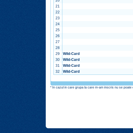
20
21
22
23
24
25
26
27
28
29
Wild-Card
30
Wild-Card
31
Wild-Card
32
Wild-Card
* In cazul in care grupa la care m-am inscris nu se poate o