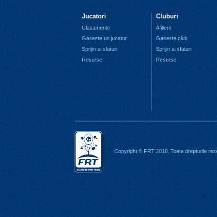
Jucatori
Cluburi
Clasamente
Afiliere
Gaseste un jucator
Gaseste club
Sprijin si sfaturi
Sprijin si sfaturi
Resurse
Resurse
Copyright © FRT 2010. Toate drepturile rez