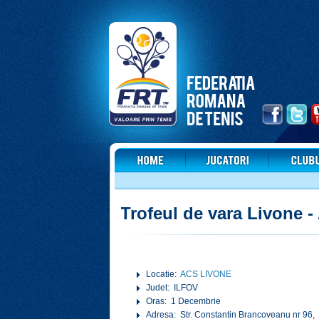
Trofeul de vara Livone 
Locatie:
ACS LIVONE
Judet: ILFOV
Oras: 1 Decembrie
Adresa: Str. Constantin Brancoveanu nr 96,