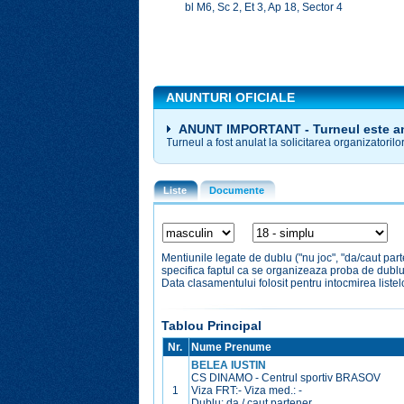
bl M6, Sc 2, Et 3, Ap 18, Sector 4
ANUNTURI OFICIALE
ANUNT IMPORTANT - Turneul este a
Turneul a fost anulat la solicitarea organizatorilor
Liste
Documente
Mentiunile legate de dublu ("nu joc", "da/caut par
specifica faptul ca se organizeaza proba de dubl
Data clasamentului folosit pentru intocmirea liste
Tablou Principal
Nr.
Nume Prenume
BELEA IUSTIN
CS DINAMO - Centrul sportiv BRASOV
1
Viza FRT:
-
Viza med.:
-
Dublu: da / caut partener