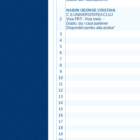
NAIDIN GEORGE CRISTIAN
C.S UNIVERSITATEA CLUJ
2
Viza FRT:
-
Viza med.:
-
Dublu: da / caut partener
Disponibil pentru alta proba*
3
4
5
6
7
8
9
10
11
12
13
14
15
16
17
18
19