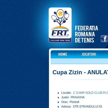
Cupa Zizin - ANULA
Locatie:
C.S AMP GOLD CLUB PLO
Judet: PRAHOVA
Oras: Ploiesti
Adresa: STR.STRANDULUI 55