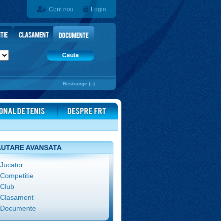
Cont nou
Login
Cauta
Restrange (–)
UTARE AVANSATA
Jucator
Competitie
Club
Clasament
Documente