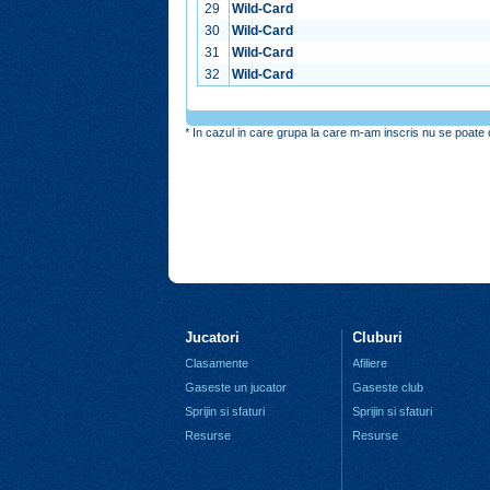
29
Wild-Card
30
Wild-Card
31
Wild-Card
32
Wild-Card
* In cazul in care grupa la care m-am inscris nu se poate o
Jucatori
Cluburi
Clasamente
Afiliere
Gaseste un jucator
Gaseste club
Sprijin si sfaturi
Sprijin si sfaturi
Resurse
Resurse