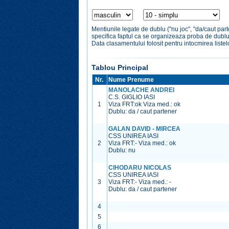
Mentiunile legate de dublu ("nu joc", "da/caut par
specifica faptul ca se organizeaza proba de dubl
Data clasamentului folosit pentru intocmirea liste
Tablou Principal
Nr.
Nume Prenume
MANOLACHE ANDREI
C.S. GIGLIO IASI
1
Viza FRT:
ok
Viza med.:
ok
Dublu: da / caut partener
GALAN DAVID - MIRCEA
CSS UNIREA IASI
2
Viza FRT:
-
Viza med.:
ok
Dublu: nu
CIHODARU NICOLAS
CSS UNIREA IASI
3
Viza FRT:
-
Viza med.:
-
Dublu: da / caut partener
4
5
6