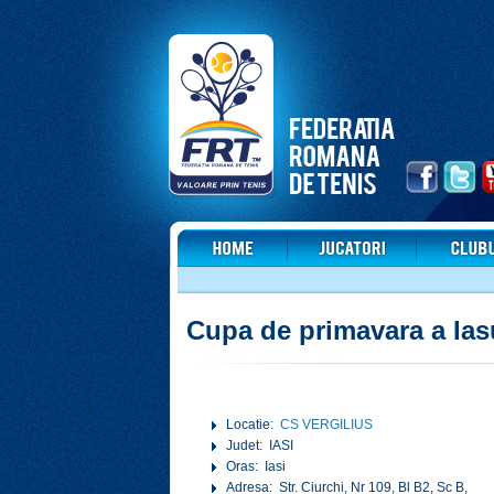
Cupa de primavara a Ia
Locatie:
CS VERGILIUS
Judet: IASI
Oras: Iasi
Adresa: Str. Ciurchi, Nr 109, Bl B2, Sc B,