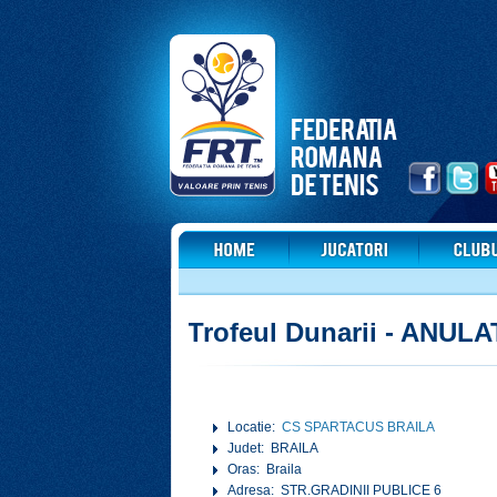
Trofeul Dunarii - ANULA
Locatie:
CS SPARTACUS BRAILA
Judet: BRAILA
Oras: Braila
Adresa: STR.GRADINII PUBLICE 6