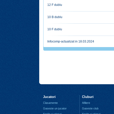
12 F dublu
10 B dublu
10 F dublu
Infocomp-actualizat in 18.03.2024
Jucatori
Cluburi
Clasamente
Afiliere
Gaseste un jucator
Gaseste club