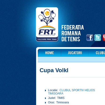
Cupa Volkl
Locatie:
CLUBUL SPORTIV HELIOS
TIMISOARA
Judet: TIMIS
Oras: Timisoara