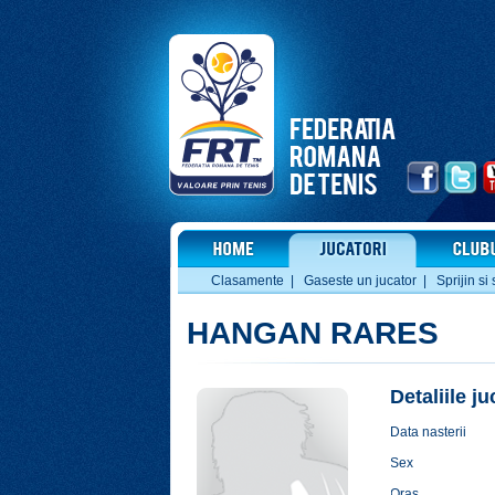
Clasamente
|
Gaseste un jucator
|
Sprijin si 
HANGAN RARES
Detaliile j
Data nasterii
Sex
Oras