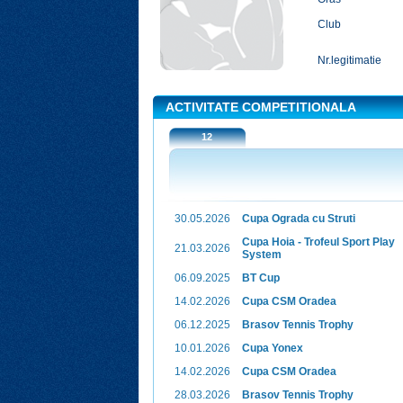
Club
Nr.legitimatie
ACTIVITATE COMPETITIONALA
12
30.05.2026
Cupa Ograda cu Struti
Cupa Hoia - Trofeul Sport Play
21.03.2026
System
06.09.2025
BT Cup
14.02.2026
Cupa CSM Oradea
06.12.2025
Brasov Tennis Trophy
10.01.2026
Cupa Yonex
14.02.2026
Cupa CSM Oradea
28.03.2026
Brasov Tennis Trophy