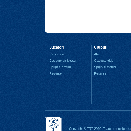
Jucatori
Cluburi
Clasamente
Afiliere
Gaseste un jucator
Gaseste club
Sprijin si sfaturi
Sprijin si sfaturi
Resurse
Resurse
Copyright © FRT 2010. Toate drepturile rez