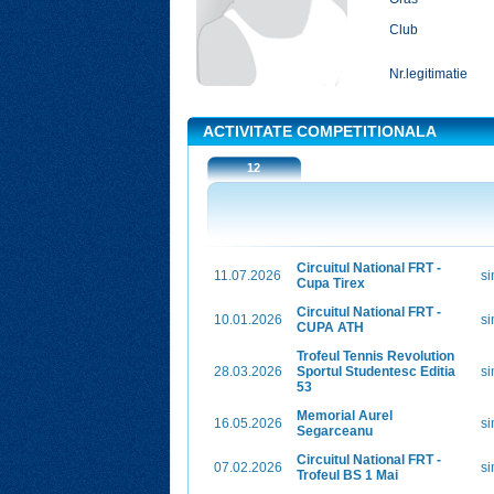
Club
Nr.legitimatie
ACTIVITATE COMPETITIONALA
12
Circuitul National FRT -
11.07.2026
s
Cupa Tirex
Circuitul National FRT -
10.01.2026
s
CUPA ATH
Trofeul Tennis Revolution
28.03.2026
Sportul Studentesc Editia
s
53
Memorial Aurel
16.05.2026
s
Segarceanu
Circuitul National FRT -
07.02.2026
s
Trofeul BS 1 Mai