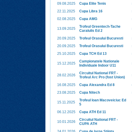
09.08.2025
Cupa Elite Tenis
22.11.2025
Cupa Libra 16
02.08.2025
Cupa AMG
Trofeul Greentech-Tache
13.09.2025
Caralulis Ed 2
20.09.2025
Trofeul Orasului Bucuresti
20.09.2025
Trofeul Orasului Bucuresti
25.10.2025
Cupa TCH Ed 13
Campionatele Nationale
15.12.2025
Individuale Indoor U11
Circuitul National FRT -
28.02.2026
Trofeul Arc Pro (fost Union)
16.08.2025
Cupa Alexandra Ed 8
23.08.2025
Cupa Nitech
Trofeul Ioan Macoveiciuc Ed
15.11.2025
5
06.12.2025
Cupa ATH Ed 11
Circuitul National FRT -
10.01.2026
CUPA ATH
24.01.2026
Cupa de Iarna Stiinta