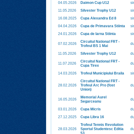
04.05.2026
Daimon Cup U12
s
11.05.2026
Silvester Trophy U12
s
16.08.2025
Cupa Alexandra Ed 8
s
04.04.2026
Cupa de Primavara Stiinta
s
24.01.2026
Cupa de Iarna Stiinta
s
Circuitul National FRT -
07.02.2026
d
Trofeul BS 1 Mai
11.05.2026
Silvester Trophy U12
d
Circuitul National FRT -
11.07.2026
d
Cupa Tirex
14.03.2026
Trofeul Municipiului Braila
s
Circuitul National FRT -
28.02.2026
Trofeul Arc Pro (fost
d
Union)
Memorial Aurel
16.05.2026
d
Segarceanu
03.01.2026
Cupa Micris
d
27.12.2025
Cupa Libra 16
d
Trofeul Tennis Revolution
28.03.2026
Sportul Studentesc Editia
d
53