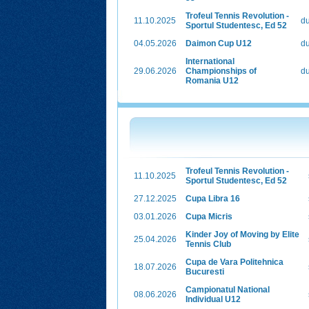
Trofeul Tennis Revolution -
11.10.2025
d
Sportul Studentesc, Ed 52
04.05.2026
Daimon Cup U12
d
International
29.06.2026
Championships of
d
Romania U12
Trofeul Tennis Revolution -
11.10.2025
Sportul Studentesc, Ed 52
27.12.2025
Cupa Libra 16
03.01.2026
Cupa Micris
Kinder Joy of Moving by Elite
25.04.2026
Tennis Club
Cupa de Vara Politehnica
18.07.2026
Bucuresti
Campionatul National
08.06.2026
Individual U12