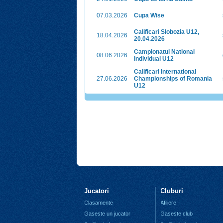
07.03.2026
Cupa Wise
Calificari Slobozia U12,
18.04.2026
20.04.2026
Campionatul National
08.06.2026
Individual U12
Calificari International
27.06.2026
Championships of Romania
U12
Jucatori
Cluburi
Clasamente
Afiliere
Gaseste un jucator
Gaseste club