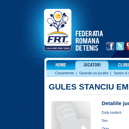
Clasamente
|
Gaseste un jucator
|
Sprijin si 
GULES STANCIU EM
Detaliile j
Data nasterii
Sex
Oras