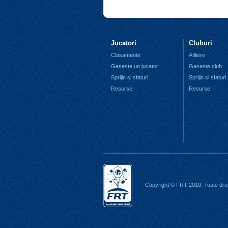
Jucatori
Cluburi
Clasamente
Afiliere
Gaseste un jucator
Gaseste club
Sprijin si sfaturi
Sprijin si sfaturi
Resurse
Resurse
Copyright © FRT 2010. Toate drep