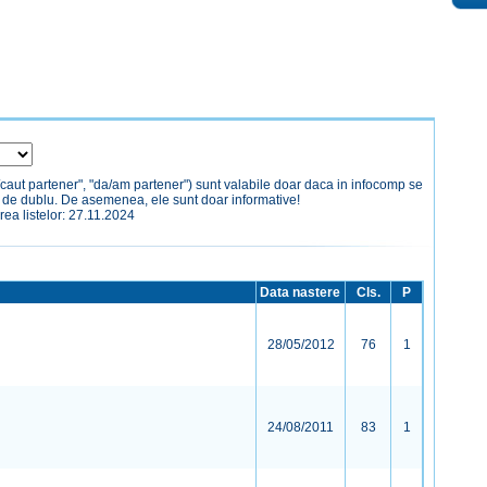
/caut partener", "da/am partener") sunt valabile doar daca in infocomp se
a de dublu. De asemenea, ele sunt doar informative!
rea listelor: 27.11.2024
Data nastere
Cls.
P
28/05/2012
76
1
24/08/2011
83
1