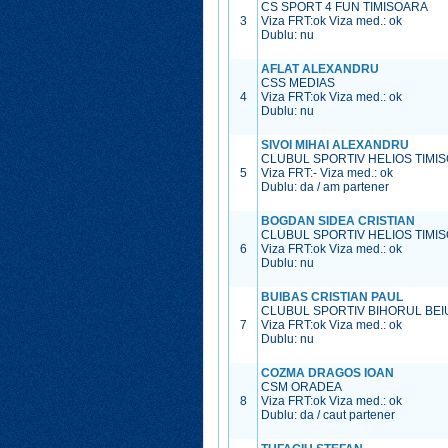
CS SPORT 4 FUN TIMISOARA
3
Viza FRT:
ok
Viza med.:
ok
Dublu: nu
AFLAT ALEXANDRU
CSS MEDIAS
4
Viza FRT:
ok
Viza med.:
ok
Dublu: nu
SIVOI MIHAI ALEXANDRU
CLUBUL SPORTIV HELIOS TIMI
5
Viza FRT:
-
Viza med.:
ok
Dublu: da / am partener
BOGDAN SIDEA CRISTIAN
CLUBUL SPORTIV HELIOS TIMI
6
Viza FRT:
ok
Viza med.:
ok
Dublu: nu
BUIBAS CRISTIAN PAUL
CLUBUL SPORTIV BIHORUL BEI
7
Viza FRT:
ok
Viza med.:
ok
Dublu: nu
COZMA DRAGOS IOAN
CSM ORADEA
8
Viza FRT:
ok
Viza med.:
ok
Dublu: da / caut partener