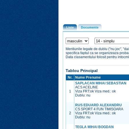
Liste
Documente
Mentiunile legate de dublu ("nu joc", "da
specifica faptul ca se organizeaza prob
Data clasamentului folosit pentru intocmi
Tablou Principal
Nr.
Nume Prenume
SAPLACAN MIHAI SEBASTIAN
ACS ACELINE
1
Viza FRT:
ok
Viza med.:
ok
Dublu: nu
RUS EDUARD ALEXANDRU
CS SPORT 4 FUN TIMISOARA
2
Viza FRT:
ok
Viza med.:
ok
Dublu: nu
TEGLA MIHAI BOGDAN