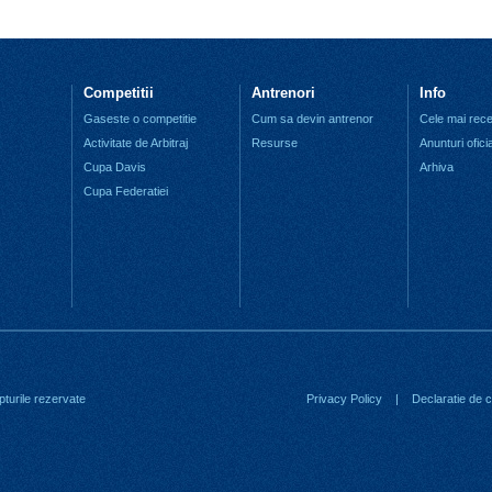
Competitii
Antrenori
Info
Gaseste o competitie
Cum sa devin antrenor
Cele mai recen
Activitate de Arbitraj
Resurse
Anunturi ofici
Cupa Davis
Arhiva
Cupa Federatiei
turile rezervate
Privacy Policy
|
Declaratie de co