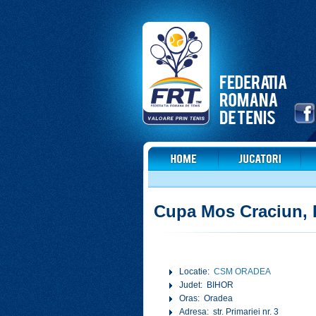
Cupa Mos Craciun, 
Locatie:
CSM ORADEA
Judet: BIHOR
Oras: Oradea
Adresa: str. Primariei nr. 3