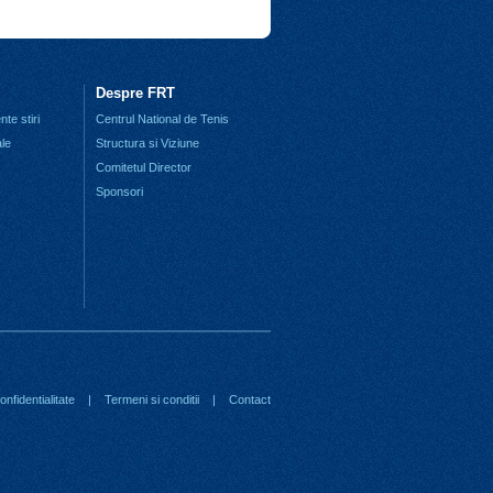
Despre FRT
te stiri
Centrul National de Tenis
ale
Structura si Viziune
Comitetul Director
Sponsori
nfidentialitate
|
Termeni si conditii
|
Contact