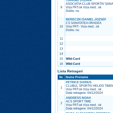
TUFAGIU STEFAN
ASOCIATIA CLUB SPORTIV SANA
9
Viza FRT:
ok
Viza med.:
ok
Dublu: nu
BERECZKI DANIEL-JOZSEF
CS SANATATEA ORADEA
10
Viza FRT:
-
Viza med.:
ok
Dublu: nu
11
12
13
14
15
Wild-Card
16
Wild-Card
Lista Retrageri
Nr.
Nume Prenume
PETRICE DARIUS
CLUBUL SPORTIV HELIOS TIMI
1
Viza FRT:
ok
Viza med.:
ok
Data retragere: 04/12/2024
ANDRESS NOAH
ACS SPORT TIME
2
Viza FRT:
ok
Viza med.:
ok
Data retragere: 04/12/2024