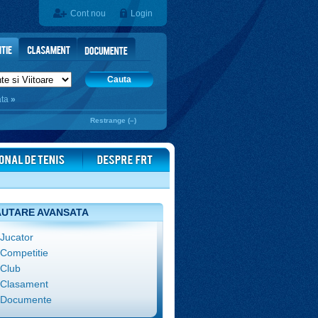
Cont nou
Login
Cauta
ata
»
Restrange (–)
UTARE AVANSATA
Jucator
Competitie
Club
Clasament
Documente