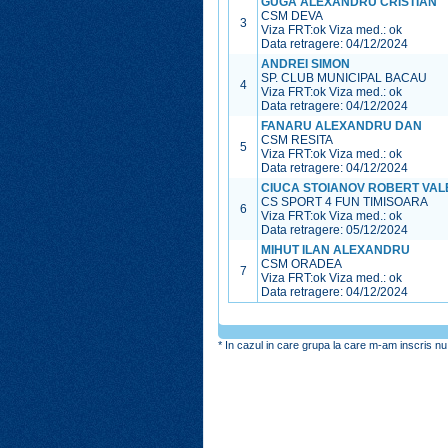
GUGA ALEXANDRU CRISTIAN
CSM DEVA
3
Viza FRT:
ok
Viza med.:
ok
Data retragere: 04/12/2024
ANDREI SIMON
SP. CLUB MUNICIPAL BACAU
4
Viza FRT:
ok
Viza med.:
ok
Data retragere: 04/12/2024
FANARU ALEXANDRU DAN
CSM RESITA
5
Viza FRT:
ok
Viza med.:
ok
Data retragere: 04/12/2024
CIUCA STOIANOV ROBERT VAL
CS SPORT 4 FUN TIMISOARA
6
Viza FRT:
ok
Viza med.:
ok
Data retragere: 05/12/2024
MIHUT ILAN ALEXANDRU
CSM ORADEA
7
Viza FRT:
ok
Viza med.:
ok
Data retragere: 04/12/2024
* In cazul in care grupa la care m-am inscris nu 