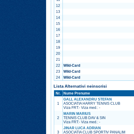
12
13
14
15
16
17
18
19
20
21
22
Wild-Card
23
Wild-Card
24
Wild-Card
Lista Alternativi neinscrisi
Nr.
Nume Prenume
GALL ALEXANDRU STEFAN
1
ASOCIATIA HARRY TENNIS CLUB
Viza FRT:
-
Viza med.:
-
MARIN MARIUS
2
TENNIS CLUB DAV & SIN
Viza FRT:
-
Viza med.:
-
JINAR LUCA ADRIAN
3
ASOCIATIA CLUB SPORTIV PANALIM