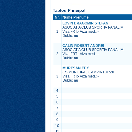
Tablou Principal
Nr.
Nume Prenume
LOVIN DRAGOMIR STEFAN
ASOCIATIA CLUB SPORTIV PANALIM
1
Viza FRT:
-
Viza med.:
-
Dublu: nu
CALIN ROBERT ANDREI
ASOCIATIA CLUB SPORTIV PANALIM
2
Viza FRT:
-
Viza med.:
-
Dublu: nu
MURESAN EDY
CS MUNICIPAL CAMPIA TURZII
3
Viza FRT:
-
Viza med.:
-
Dublu: nu
4
5
6
7
8
9
10
11