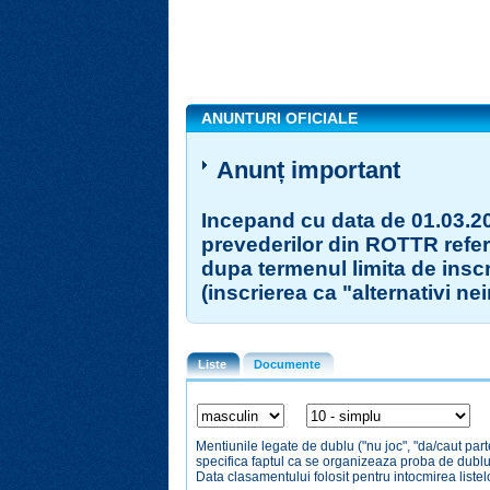
ANUNTURI OFICIALE
Anunț important
Incepand cu data de 01.03.20
prevederilor din ROTTR referi
dupa termenul limita de insc
(inscrierea ca "alternativi nei
Liste
Documente
Mentiunile legate de dublu ("nu joc", "da/caut par
specifica faptul ca se organizeaza proba de dubl
Data clasamentului folosit pentru intocmirea liste