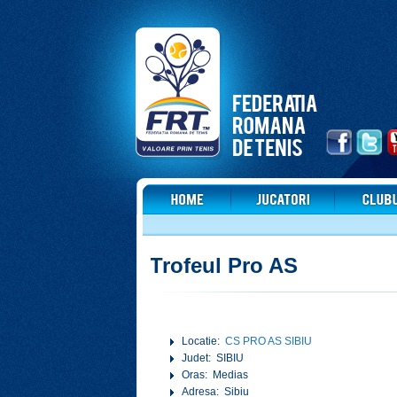
Trofeul Pro AS
Locatie:
CS PRO AS SIBIU
Judet: SIBIU
Oras: Medias
Adresa: Sibiu