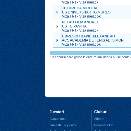
Viza FRT:
-
Viza med.:
-
TUTURUGA NICOLAE
4
CS UNIVERSITAR TG.MURES
Viza FRT:
-
Viza med.:
ok
PETRU FILIP ANDREI
5
CS TC PAMIRA
Viza FRT:
-
Viza med.:
-
UDRESCU DAVID ALEXANDRU
6
ACS ACADEMIA DE TENIS ADI SIMON
Viza FRT:
-
Viza med.:
ok
* In cazul in care grupa la care m-am inscris nu se poate o
Jucatori
Cluburi
Clasamente
Afiliere
Gaseste un jucator
Gaseste club