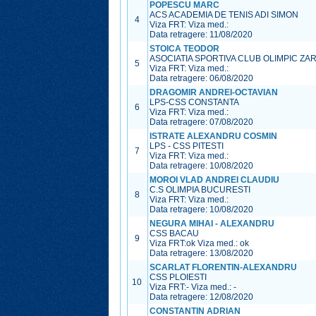
POPESCU MARC
ACS ACADEMIA DE TENIS ADI SIMON
4
Viza FRT:
Viza med.:
Data retragere: 11/08/2020
STOICA TEODOR
ASOCIATIA SPORTIVA CLUB OLIMPIC ZA
5
Viza FRT:
Viza med.:
Data retragere: 06/08/2020
DRAGOMIR ANDREI-OCTAVIAN
LPS-CSS CONSTANTA
6
Viza FRT:
Viza med.:
Data retragere: 07/08/2020
ISTRATE ALEXANDRU COSMIN
LPS - CSS PITESTI
7
Viza FRT:
Viza med.:
Data retragere: 10/08/2020
MOROI VLAD ANDREI CLAUDIU
C.S OLIMPIA BUCURESTI
8
Viza FRT:
Viza med.:
Data retragere: 10/08/2020
NEGURA MIHAI - ALEXANDRU
CSS BACAU
9
Viza FRT:
ok
Viza med.:
ok
Data retragere: 13/08/2020
SCARLAT FLORENTIN-ALEXANDRU
CSS PLOIESTI
10
Viza FRT:
-
Viza med.:
-
Data retragere: 12/08/2020
CONSTANTIN ADRIAN