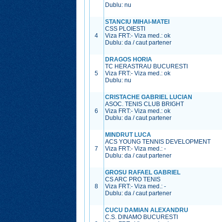
Dublu: nu
STANCIU MIHAI-MATEI
CSS PLOIESTI
4
Viza FRT:
-
Viza med.:
ok
Dublu: da / caut partener
DRAGOS HORIA
TC HERASTRAU BUCURESTI
5
Viza FRT:
-
Viza med.:
ok
Dublu: nu
CRISTACHE GABRIEL LUCIAN
ASOC. TENIS CLUB BRIGHT
6
Viza FRT:
-
Viza med.:
ok
Dublu: da / caut partener
MINDRUT LUCA
ACS YOUNG TENNIS DEVELOPMENT
7
Viza FRT:
-
Viza med.:
-
Dublu: da / caut partener
GROSU RAFAEL GABRIEL
CS ARC PRO TENIS
8
Viza FRT:
-
Viza med.:
-
Dublu: da / caut partener
CUCU DAMIAN ALEXANDRU
C.S. DINAMO BUCURESTI