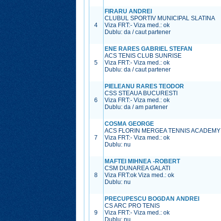
FIRARU ANDREI
CLUBUL SPORTIV MUNICIPAL SLATINA
4
Viza FRT:
-
Viza med.:
ok
Dublu: da / caut partener
ENE RARES GABRIEL STEFAN
ACS TENIS CLUB SUNRISE
5
Viza FRT:
-
Viza med.:
ok
Dublu: da / caut partener
PIELEANU RARES TEODOR
CSS STEAUA BUCURESTI
6
Viza FRT:
-
Viza med.:
ok
Dublu: da / am partener
COSMA GEORGE
ACS FLORIN MERGEA TENNIS ACADEMY
7
Viza FRT:
-
Viza med.:
ok
Dublu: nu
MAFTEI MIHNEA -ROBERT
CSM DUNAREA GALATI
8
Viza FRT:
ok
Viza med.:
ok
Dublu: nu
PRECUPESCU BOGDAN ANDREI
CS ARC PRO TENIS
9
Viza FRT:
-
Viza med.:
ok
Dublu: nu