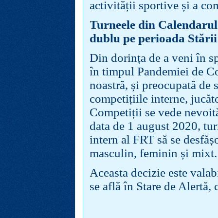
activității sportive și a co
Turneele din Calendarul
dublu pe perioada Stări
Din dorința de a veni în s
în timpul Pandemiei de C
noastră, și preocupată de s
competițiile interne, jucăt
Competiții se vede nevoită
data de 1 august 2020, tu
intern al FRT să se desfăș
masculin, feminin și mixt.
Aceasta decizie este vala
se află în Stare de Alertă, 