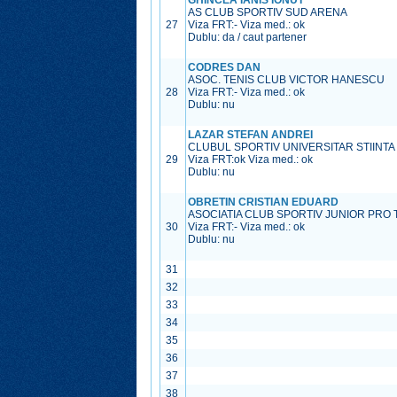
GHINCEA IANIS IONUT
AS CLUB SPORTIV SUD ARENA
27
Viza FRT:
-
Viza med.:
ok
Dublu: da / caut partener
CODRES DAN
ASOC. TENIS CLUB VICTOR HANESCU
28
Viza FRT:
-
Viza med.:
ok
Dublu: nu
LAZAR STEFAN ANDREI
CLUBUL SPORTIV UNIVERSITAR STIINT
29
Viza FRT:
ok
Viza med.:
ok
Dublu: nu
OBRETIN CRISTIAN EDUARD
ASOCIATIA CLUB SPORTIV JUNIOR PRO 
30
Viza FRT:
-
Viza med.:
ok
Dublu: nu
31
32
33
34
35
36
37
38