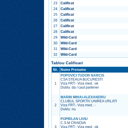
23
Calificat
24
Calificat
25
Calificat
26
Calificat
27
Calificat
28
Calificat
29
Wild-Card
30
Wild-Card
31
Wild-Card
32
Wild-Card
Tablou Calificari
Nr.
Nume Prenume
POPOVICI TUDOR NARCIS
CSA STEAUA BUCURESTI
1
Viza FRT:
-
Viza med.:
ok
Dublu: da / caut partener
MARIN MIHAI-ALEXANDRU
CLUBUL SPORTIV UNIREA URLATI
2
Viza FRT:
-
Viza med.:
-
Dublu: nu
POPIRLAN LIVIU
C.S.M CRAIOVA
3
Viza FRT:
-
Viza med.:
ok