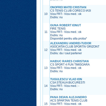
ONOFREI MATEI CRISTIAN
CS TENIS CLUB CORECO IASI
10
Viza FRT:
-
Viza med.:
ok
Dublu: nu
GUNA ROBERT IONUT
FIRE TENIS
11
Viza FRT:
-
Viza med.:
ok
Dublu: nu
Disponibil pentru alta proba*
ALEXANDRU ANDREI-TUDOR
ASOCIATIA CLUB SPORTIV ORIZONT
12
Viza FRT:
-
Viza med.:
ok
Dublu: da / caut partener
HAIDUC RARES CHRISTIAN
CS SPORT 4 FUN TIMISOARA
13
Viza FRT:
-
Viza med.:
ok
Dublu: nu
TUGULESCU VLAD ION
CSA STEAUA BUCURESTI
14
Viza FRT:
-
Viza med.:
-
Dublu: nu
PANA DEIAN ALEJANDRO
ACS SPARTAN TENIS CLUB
15
Viza FRT:
-
Viza med.:
ok