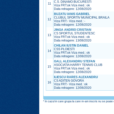
C.S. DINAMO BUCURESTI
11
Viza FRT:
ok
Viza med.:
ok
Data retragere: 12/08/2020
BUZATU IANIS GABRIEL
CLUBUL SPORTIV MUNICIPAL BRAILA
12
Viza FRT:
-
Viza med.:
-
Data retragere: 12/08/2020
JINGA ANDREI CRISTIAN
CS SPORTUL STUDENTESC
13
Viza FRT:
ok
Viza med.:
ok
Data retragere: 13/08/2020
CHILAN IUSTIN DANIEL
CSS PLOIESTI
14
Viza FRT:
ok
Viza med.:
ok
Data retragere: 12/08/2020
GALL ALEXANDRU STEFAN
ASOCIATIA HARRY TENNIS CLUB
15
Viza FRT:
ok
Viza med.:
ok
Data retragere: 12/08/2020
ILIESCU RARES ALEXANDRU
CS ADITEN GOVORA
16
Viza FRT:
-
Viza med.:
ok
Data retragere: 12/08/2020
* In cazul in care grupa la care m-am inscris nu se poate o