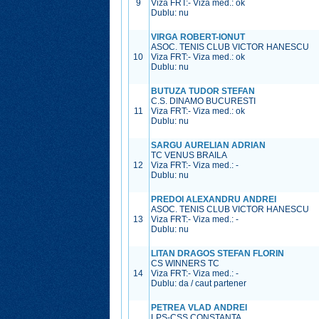
9
Viza FRT:
-
Viza med.:
ok
Dublu: nu
VIRGA ROBERT-IONUT
ASOC. TENIS CLUB VICTOR HANESCU
10
Viza FRT:
-
Viza med.:
ok
Dublu: nu
BUTUZA TUDOR STEFAN
C.S. DINAMO BUCURESTI
11
Viza FRT:
-
Viza med.:
ok
Dublu: nu
SARGU AURELIAN ADRIAN
TC VENUS BRAILA
12
Viza FRT:
-
Viza med.:
-
Dublu: nu
PREDOI ALEXANDRU ANDREI
ASOC. TENIS CLUB VICTOR HANESCU
13
Viza FRT:
-
Viza med.:
-
Dublu: nu
LITAN DRAGOS STEFAN FLORIN
CS WINNERS TC
14
Viza FRT:
-
Viza med.:
-
Dublu: da / caut partener
PETREA VLAD ANDREI
LPS-CSS CONSTANTA