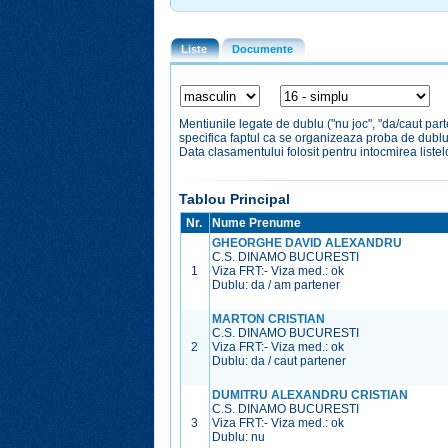
Liste
Documente
Mentiunile legate de dublu ("nu joc", "da/caut par
specifica faptul ca se organizeaza proba de dubl
Data clasamentului folosit pentru intocmirea liste
Tablou Principal
Nr.
Nume Prenume
GHEORGHE DAVID ALEXANDRU
C.S. DINAMO BUCURESTI
1
Viza FRT:
-
Viza med.:
ok
Dublu: da / am partener
MARTON CRISTIAN
C.S. DINAMO BUCURESTI
2
Viza FRT:
-
Viza med.:
ok
Dublu: da / caut partener
DUMITRU ALEXANDRU CRISTIAN
C.S. DINAMO BUCURESTI
3
Viza FRT:
-
Viza med.:
ok
Dublu: nu