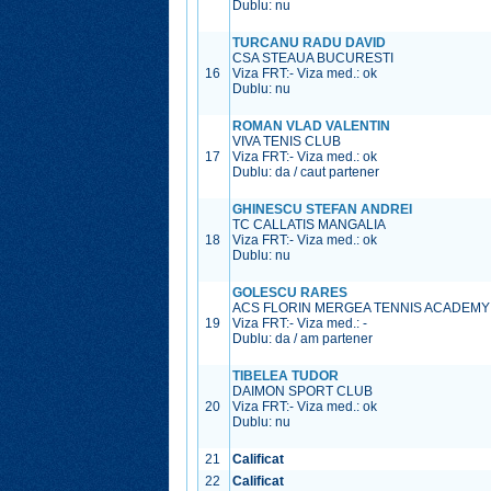
Dublu: nu
TURCANU RADU DAVID
CSA STEAUA BUCURESTI
16
Viza FRT:
-
Viza med.:
ok
Dublu: nu
ROMAN VLAD VALENTIN
VIVA TENIS CLUB
17
Viza FRT:
-
Viza med.:
ok
Dublu: da / caut partener
GHINESCU STEFAN ANDREI
TC CALLATIS MANGALIA
18
Viza FRT:
-
Viza med.:
ok
Dublu: nu
GOLESCU RARES
ACS FLORIN MERGEA TENNIS ACADEMY
19
Viza FRT:
-
Viza med.:
-
Dublu: da / am partener
TIBELEA TUDOR
DAIMON SPORT CLUB
20
Viza FRT:
-
Viza med.:
ok
Dublu: nu
21
Calificat
22
Calificat