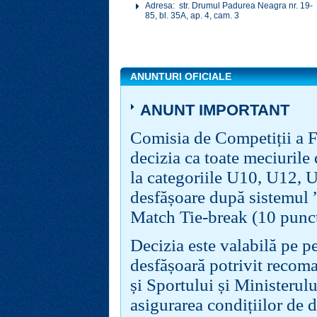
Adresa: str. Drumul Padurea Neagra nr. 19-
85, bl. 35A, ap. 4, cam. 3
ANUNTURI OFICIALE
ANUNT IMPORTANT
Comisia de Competi
ții a
decizia ca toate meciurile
la categoriile U10, U12, 
desfășoare după sistemul ”
Match Tie-break (10 puncte
Decizia este valabilă pe pe
desfășoară potrivit recoma
și Sportului și Ministerulu
asigurarea condițiilor de d