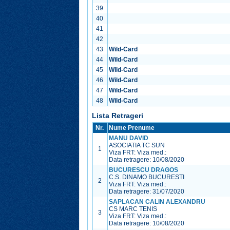
39
40
41
42
43
Wild-Card
44
Wild-Card
45
Wild-Card
46
Wild-Card
47
Wild-Card
48
Wild-Card
Lista Retrageri
Nr.
Nume Prenume
MANU DAVID
ASOCIATIA TC SUN
1
Viza FRT:
Viza med.:
Data retragere: 10/08/2020
BUCURESCU DRAGOS
C.S. DINAMO BUCURESTI
2
Viza FRT:
Viza med.:
Data retragere: 31/07/2020
SAPLACAN CALIN ALEXANDRU
CS MARC TENIS
3
Viza FRT:
Viza med.:
Data retragere: 10/08/2020