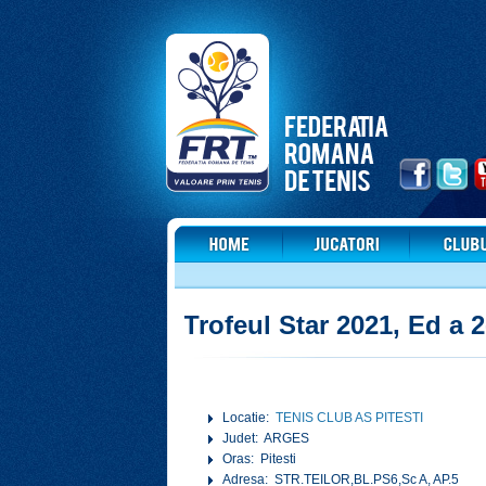
Trofeul Star 2021, Ed a 2
Locatie:
TENIS CLUB AS PITESTI
Judet: ARGES
Oras: Pitesti
Adresa: STR.TEILOR,BL.PS6,Sc A, AP.5