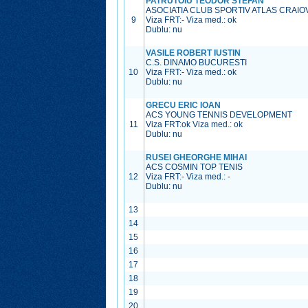
PATRUTOIU TEODOR STEFAN
ASOCIATIA CLUB SPORTIV ATLAS CRAIO
9
Viza FRT:
-
Viza med.:
ok
Dublu: nu
VASILE ROBERT IUSTIN
C.S. DINAMO BUCURESTI
10
Viza FRT:
-
Viza med.:
ok
Dublu: nu
GRECU ERIC IOAN
ACS YOUNG TENNIS DEVELOPMENT
11
Viza FRT:
ok
Viza med.:
ok
Dublu: nu
RUSEI GHEORGHE MIHAI
ACS COSMIN TOP TENIS
12
Viza FRT:
-
Viza med.:
-
Dublu: nu
13
14
15
16
17
18
19
20