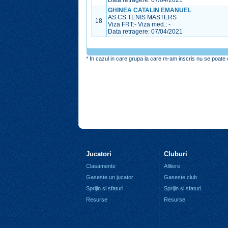
Data retragere: 07/04/2021
GHINEA CATALIN EMANUEL
AS CS TENIS MASTERS
18
Viza FRT:
-
Viza med.:
-
Data retragere: 07/04/2021
* In cazul in care grupa la care m-am inscris nu se poate o
Jucatori
Cluburi
Clasamente
Afiliere
Gaseste un jucator
Gaseste club
Sprijin si sfaturi
Sprijin si sfaturi
Resurse
Resurse