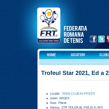
Trofeul Star 2021, Ed a 2
Locatie:
TENIS CLUB AS PITESTI
Judet: ARGES
Oras: Pitesti
Adresa: STR.TEILOR,BL.PS6,Sc A, AP.5