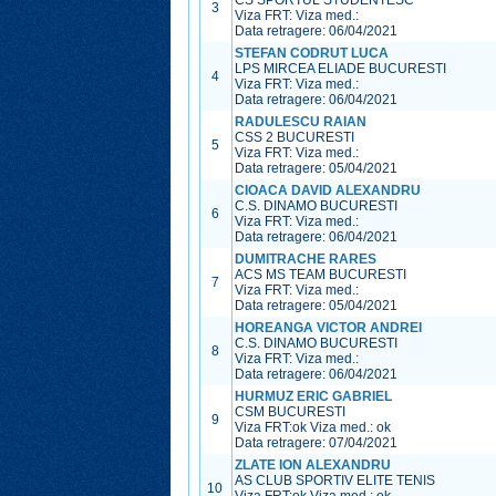
CS SPORTUL STUDENTESC
3
Viza FRT:
Viza med.:
Data retragere: 06/04/2021
STEFAN CODRUT LUCA
LPS MIRCEA ELIADE BUCURESTI
4
Viza FRT:
Viza med.:
Data retragere: 06/04/2021
RADULESCU RAIAN
CSS 2 BUCURESTI
5
Viza FRT:
Viza med.:
Data retragere: 05/04/2021
CIOACA DAVID ALEXANDRU
C.S. DINAMO BUCURESTI
6
Viza FRT:
Viza med.:
Data retragere: 06/04/2021
DUMITRACHE RARES
ACS MS TEAM BUCURESTI
7
Viza FRT:
Viza med.:
Data retragere: 05/04/2021
HOREANGA VICTOR ANDREI
C.S. DINAMO BUCURESTI
8
Viza FRT:
Viza med.:
Data retragere: 06/04/2021
HURMUZ ERIC GABRIEL
CSM BUCURESTI
9
Viza FRT:
ok
Viza med.:
ok
Data retragere: 07/04/2021
ZLATE ION ALEXANDRU
AS CLUB SPORTIV ELITE TENIS
10