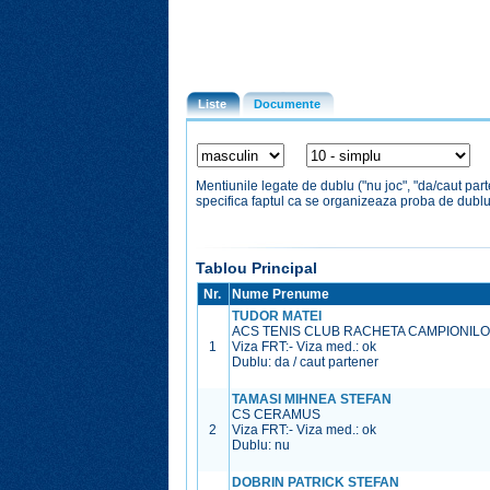
Liste
Documente
Mentiunile legate de dublu ("nu joc", "da/caut par
specifica faptul ca se organizeaza proba de dubl
Tablou Principal
Nr.
Nume Prenume
TUDOR MATEI
ACS TENIS CLUB RACHETA CAMPIONIL
1
Viza FRT:
-
Viza med.:
ok
Dublu: da / caut partener
TAMASI MIHNEA STEFAN
CS CERAMUS
2
Viza FRT:
-
Viza med.:
ok
Dublu: nu
DOBRIN PATRICK STEFAN