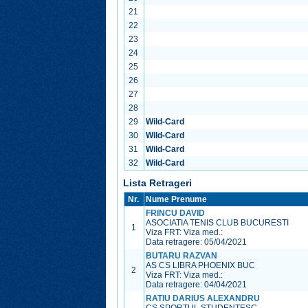
21
22
23
24
25
26
27
28
29
Wild-Card
30
Wild-Card
31
Wild-Card
32
Wild-Card
Lista Retrageri
Nr.
Nume Prenume
FRINCU DAVID
ASOCIATIA TENIS CLUB BUCURESTI
1
Viza FRT:
Viza med.:
Data retragere: 05/04/2021
BUTARU RAZVAN
AS CS LIBRA PHOENIX BUC
2
Viza FRT:
Viza med.:
Data retragere: 04/04/2021
RATIU DARIUS ALEXANDRU