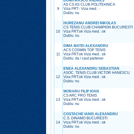
DUMITRASCU ANDRES
AS CS AS CLUB POLITEHNICA
9
Viza FRT:
-
Viza med.:
-
Dublu: nu
HUREZANU ANDREI NIKOLAS
CS TENIS CLUB CHAMPION BUCURESTI
10
Viza FRT:
ok
Viza med.:
ok
Dublu: nu
DIMA MATEI ALEXANDRU
ACS COSMIN TOP TENIS
11
Viza FRT:
ok
Viza med.:
ok
Dublu: da / caut partener
ENEA ALEXANDRU SEBASTIAN
ASOC. TENIS CLUB VICTOR HANESCU
12
Viza FRT:
ok
Viza med.:
ok
Dublu: nu
MORARU FILIP IOAN
CS ARC PRO TENIS
13
Viza FRT:
ok
Viza med.:
ok
Dublu: nu
COSTACHE IANIS ALEXANDRU
C.S. DINAMO BUCURESTI
14
Viza FRT:
ok
Viza med.:
ok
Dublu: nu