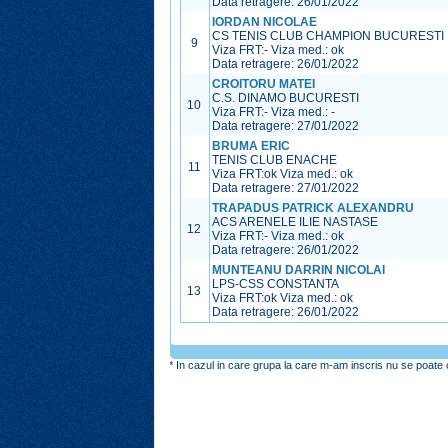
Data retragere: 26/01/2022
IORDAN NICOLAE
CS TENIS CLUB CHAMPION BUCURESTI
9
Viza FRT:
-
Viza med.:
ok
Data retragere: 26/01/2022
CROITORU MATEI
C.S. DINAMO BUCURESTI
10
Viza FRT:
-
Viza med.:
-
Data retragere: 27/01/2022
BRUMA ERIC
TENIS CLUB ENACHE
11
Viza FRT:
ok
Viza med.:
ok
Data retragere: 27/01/2022
TRAPADUS PATRICK ALEXANDRU
ACS ARENELE ILIE NASTASE
12
Viza FRT:
-
Viza med.:
ok
Data retragere: 26/01/2022
MUNTEANU DARRIN NICOLAI
LPS-CSS CONSTANTA
13
Viza FRT:
ok
Viza med.:
ok
Data retragere: 26/01/2022
* In cazul in care grupa la care m-am inscris nu se poate o