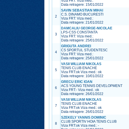
Viza FRT:
Viza med.:
Data retragere: 15/01/2022
SAVIN SEBASTIAN MIHAI
C.S. DINAMO BUCURESTI
2
Viza FRT:
Viza med.:
Data retragere: 21/01/2022
DAMCALIU GEORGE-NICOLAE
LPS-CSS CONSTANTA
3
Viza FRT:
Viza med.:
Data retragere: 25/01/2022
GRIGUTA ANDREI
CS SPORTUL STUDENTESC
4
Viza FRT:
Viza med.:
Data retragere: 25/01/2022
VASII WILLIAM NIKOLAS
TENIS CLUB ENACHE
5
Viza FRT:
ok
Viza med.:
ok
Data retragere: 10/01/2022
GRECU ERIC IOAN
ACS YOUNG TENNIS DEVELOPMENT
6
Viza FRT:
-
Viza med.:
ok
Data retragere: 26/01/2022
VASII WILLIAM NIKOLAS
TENIS CLUB ENACHE
7
Viza FRT:
ok
Viza med.:
ok
Data retragere: 26/01/2022
SZEKELY YANNIS DOMINIC
CLUB SPORTIV HOIA TENIS CLUB
8
Viza FRT:
ok
Viza med.:
-