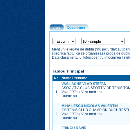
Liste
Documente
Mentiunile legate de dublu ("nu joc", "da/caut par
specifica faptul ca se organizeaza proba de dubl
Data clasamentului folosit pentru intocmirea liste
Tablou Principal
Nr.
Nume Prenume
VASILACHE VLAD STEFAN
ASOCIATIA CLUB SPORTIV DE TENIS TO
1
Viza FRT:
ok
Viza med.:
ok
Dublu: nu
MIHAILESCU NICOLAS VALENTIN
CS TENIS CLUB CHAMPION BUCURESTI
2
Viza FRT:
ok
Viza med.:
ok
Dublu: nu
FRINCU DAVID