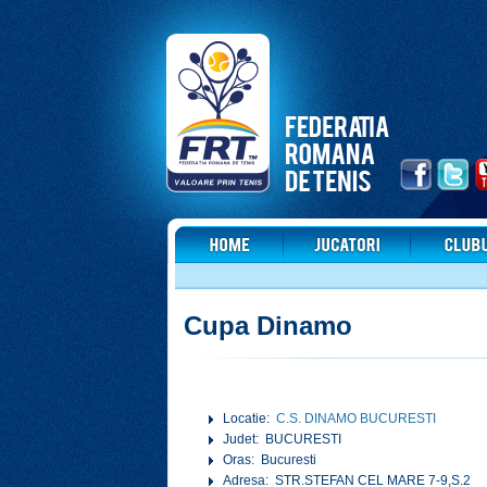
Cupa Dinamo
Locatie:
C.S. DINAMO BUCURESTI
Judet: BUCURESTI
Oras: Bucuresti
Adresa: STR.STEFAN CEL MARE 7-9,S.2