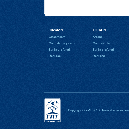
Jucatori
Cluburi
Clasamente
Afiliere
Gaseste un jucator
Gaseste club
Sprijin si sfaturi
Sprijin si sfaturi
Resurse
Resurse
Copyright © FRT 2010. Toate drepturile rez