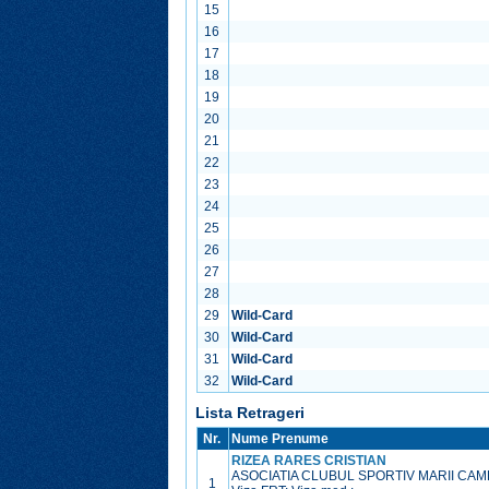
15
16
17
18
19
20
21
22
23
24
25
26
27
28
29
Wild-Card
30
Wild-Card
31
Wild-Card
32
Wild-Card
Lista Retrageri
Nr.
Nume Prenume
RIZEA RARES CRISTIAN
ASOCIATIA CLUBUL SPORTIV MARII CAM
1