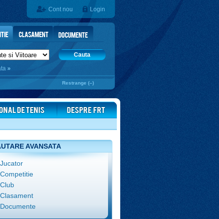
Cont nou
Login
Cauta
ata
»
Restrange (–)
UTARE AVANSATA
Jucator
Competitie
Club
Clasament
Documente