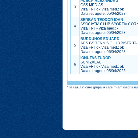
PUSCA ALEXANDRU
CSS MEDIAS
3
Viza FRT:
ok
Viza med.:
ok
Data retragere: 05/04/2023
SERBAN TEODOR IOAN
ASOCIATIA CLUB SPORTIV COR
4
Viza FRT:
-
Viza med.:
-
Data retragere: 05/04/2023
BURDUHOS EDUARD
ACS GS TENNIS CLUB BISTRITA
5
Viza FRT:
ok
Viza med.:
ok
Data retragere: 06/04/2023
IONUTAS TUDOR
SCM ZALAU
6
Viza FRT:
ok
Viza med.:
ok
Data retragere: 05/04/2023
* In cazul in care grupa la care m-am inscris nu 