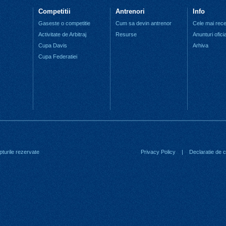
Competitii
Antrenori
Info
Gaseste o competitie
Cum sa devin antrenor
Cele mai recen
Activitate de Arbitraj
Resurse
Anunturi ofici
Cupa Davis
Arhiva
Cupa Federatiei
turile rezervate
Privacy Policy
|
Declaratie de co