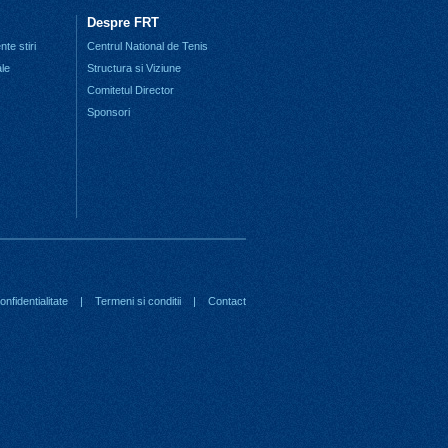
Despre FRT
te stiri
Centrul National de Tenis
ale
Structura si Viziune
Comitetul Director
Sponsori
nfidentialitate
|
Termeni si conditii
|
Contact