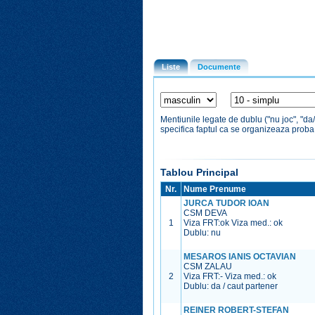
Liste
Documente
Mentiunile legate de dublu ("nu joc", "da
specifica faptul ca se organizeaza prob
Tablou Principal
Nr.
Nume Prenume
JURCA TUDOR IOAN
CSM DEVA
1
Viza FRT:
ok
Viza med.:
ok
Dublu: nu
MESAROS IANIS OCTAVIAN
CSM ZALAU
2
Viza FRT:
-
Viza med.:
ok
Dublu: da / caut partener
REINER ROBERT-STEFAN