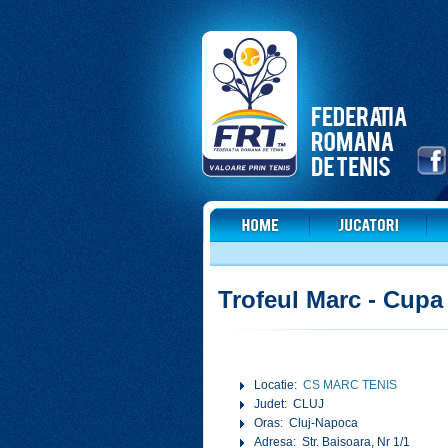
Trofeul Marc - Cup
Locatie:
CS MARC TENIS
Judet: CLUJ
Oras: Cluj-Napoca
Adresa: Str. Baisoara, Nr 1/1