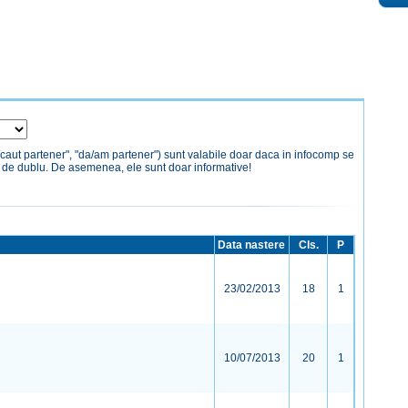
/caut partener", "da/am partener") sunt valabile doar daca in infocomp se
a de dublu. De asemenea, ele sunt doar informative!
Data nastere
Cls.
P
23/02/2013
18
1
10/07/2013
20
1