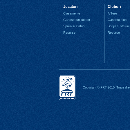
Jucatori
Cluburi
Clasamente
Afiliere
Gaseste un jucator
Gaseste club
Sprijin si sfaturi
Sprijin si sfaturi
Resurse
Resurse
Copyright © FRT 2010. Toate drep