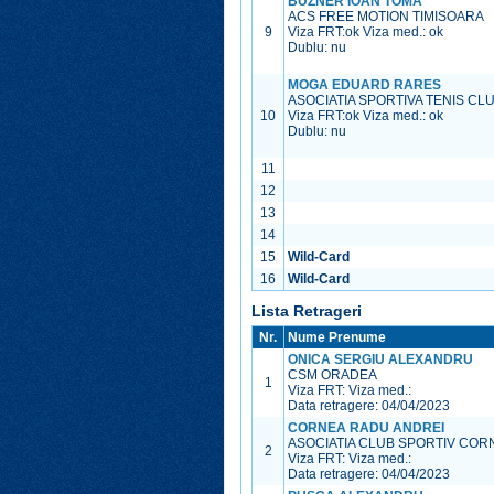
BUZNER IOAN TOMA
ACS FREE MOTION TIMISOARA
9
Viza FRT:
ok
Viza med.:
ok
Dublu: nu
MOGA EDUARD RARES
ASOCIATIA SPORTIVA TENIS CL
10
Viza FRT:
ok
Viza med.:
ok
Dublu: nu
11
12
13
14
15
Wild-Card
16
Wild-Card
Lista Retrageri
Nr.
Nume Prenume
ONICA SERGIU ALEXANDRU
CSM ORADEA
1
Viza FRT:
Viza med.:
Data retragere: 04/04/2023
CORNEA RADU ANDREI
ASOCIATIA CLUB SPORTIV COR
2
Viza FRT:
Viza med.:
Data retragere: 04/04/2023