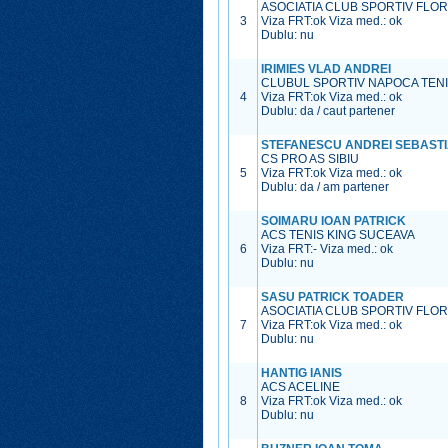
ASOCIATIA CLUB SPORTIV FLO
3
Viza FRT:
ok
Viza med.:
ok
Dublu: nu
IRIMIES VLAD ANDREI
CLUBUL SPORTIV NAPOCA TEN
4
Viza FRT:
ok
Viza med.:
ok
Dublu: da / caut partener
STEFANESCU ANDREI SEBAST
CS PRO AS SIBIU
5
Viza FRT:
ok
Viza med.:
ok
Dublu: da / am partener
SOIMARU IOAN PATRICK
ACS TENIS KING SUCEAVA
6
Viza FRT:
-
Viza med.:
ok
Dublu: nu
SASU PATRICK TOADER
ASOCIATIA CLUB SPORTIV FLO
7
Viza FRT:
ok
Viza med.:
ok
Dublu: nu
HANTIG IANIS
ACS ACELINE
8
Viza FRT:
ok
Viza med.:
ok
Dublu: nu