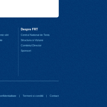
Despre FRT
te stiri
Centrul National de Tenis
ale
Structura si Viziune
Comitetul Director
Sponsori
nfidentialitate
|
Termeni si conditii
|
Contact