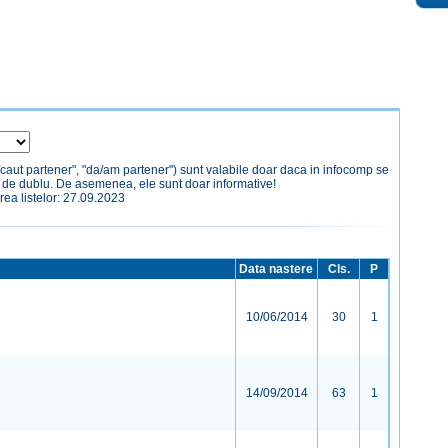
/caut partener", "da/am partener") sunt valabile doar daca in infocomp se
a de dublu. De asemenea, ele sunt doar informative!
rea listelor: 27.09.2023
Data nastere
Cls.
P
10/06/2014
30
1
14/09/2014
63
1