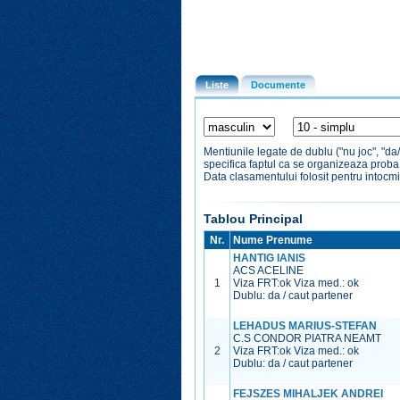
Liste
Documente
Mentiunile legate de dublu ("nu joc", "da
specifica faptul ca se organizeaza prob
Data clasamentului folosit pentru intocmi
Tablou Principal
Nr.
Nume Prenume
HANTIG IANIS
ACS ACELINE
1
Viza FRT:
ok
Viza med.:
ok
Dublu: da / caut partener
LEHADUS MARIUS-STEFAN
C.S CONDOR PIATRA NEAMT
2
Viza FRT:
ok
Viza med.:
ok
Dublu: da / caut partener
FEJSZES MIHALJEK ANDREI