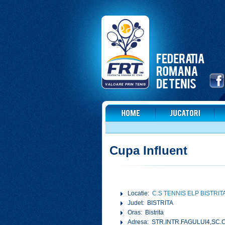
Cupa Influent
Locatie:
C.S TENNIS ELP BISTRIT
Judet: BISTRITA
Oras: Bistrita
Adresa: STR.INTR.FAGULUI4,SC.C