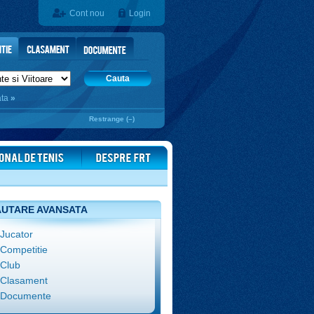
Cont nou
Login
Cauta
ata
»
Restrange (–)
UTARE AVANSATA
Jucator
Competitie
Club
Clasament
Documente