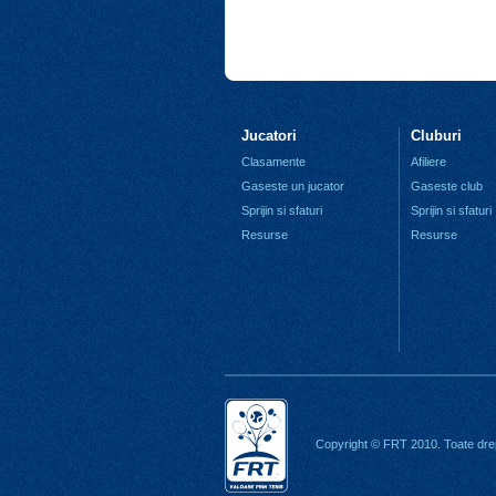
Jucatori
Cluburi
Clasamente
Afiliere
Gaseste un jucator
Gaseste club
Sprijin si sfaturi
Sprijin si sfaturi
Resurse
Resurse
Copyright © FRT 2010. Toate drep