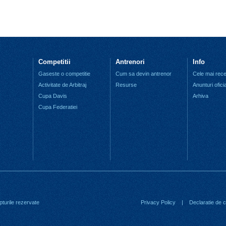
Competitii
Antrenori
Info
Gaseste o competitie
Cum sa devin antrenor
Cele mai recen
Activitate de Arbitraj
Resurse
Anunturi ofici
Cupa Davis
Arhiva
Cupa Federatiei
turile rezervate
Privacy Policy
|
Declaratie de co