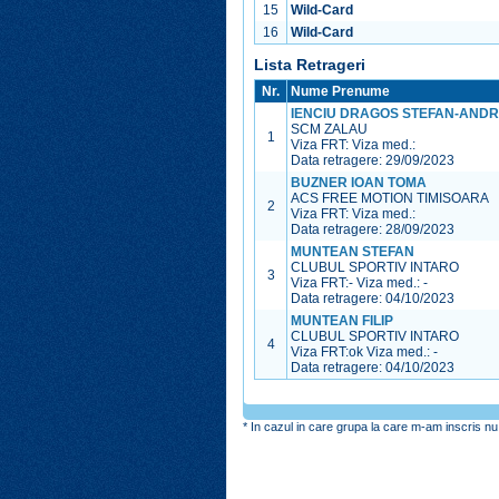
15
Wild-Card
16
Wild-Card
Lista Retrageri
Nr.
Nume Prenume
IENCIU DRAGOS STEFAN-ANDR
SCM ZALAU
1
Viza FRT:
Viza med.:
Data retragere: 29/09/2023
BUZNER IOAN TOMA
ACS FREE MOTION TIMISOARA
2
Viza FRT:
Viza med.:
Data retragere: 28/09/2023
MUNTEAN STEFAN
CLUBUL SPORTIV INTARO
3
Viza FRT:
-
Viza med.:
-
Data retragere: 04/10/2023
MUNTEAN FILIP
CLUBUL SPORTIV INTARO
4
Viza FRT:
ok
Viza med.:
-
Data retragere: 04/10/2023
* In cazul in care grupa la care m-am inscris nu 