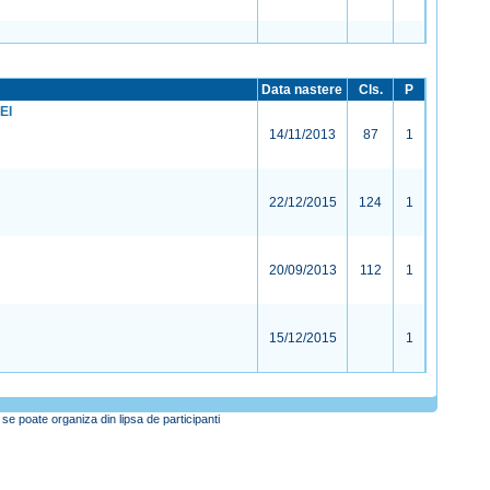
Data nastere
Cls.
P
EI
14/11/2013
87
1
22/12/2015
124
1
20/09/2013
112
1
15/12/2015
1
se poate organiza din lipsa de participanti