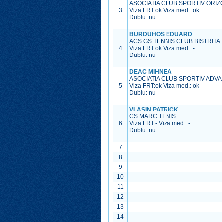
ASOCIATIA CLUB SPORTIV ORI
3
Viza FRT:
ok
Viza med.:
ok
Dublu: nu
BURDUHOS EDUARD
ACS GS TENNIS CLUB BISTRITA
4
Viza FRT:
ok
Viza med.:
-
Dublu: nu
DEAC MIHNEA
ASOCIATIA CLUB SPORTIV ADV
5
Viza FRT:
ok
Viza med.:
ok
Dublu: nu
VLASIN PATRICK
CS MARC TENIS
6
Viza FRT:
-
Viza med.:
-
Dublu: nu
7
8
9
10
11
12
13
14