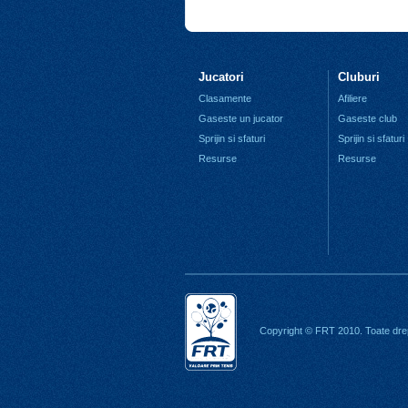
Jucatori
Cluburi
Clasamente
Afiliere
Gaseste un jucator
Gaseste club
Sprijin si sfaturi
Sprijin si sfaturi
Resurse
Resurse
Copyright © FRT 2010. Toate drep