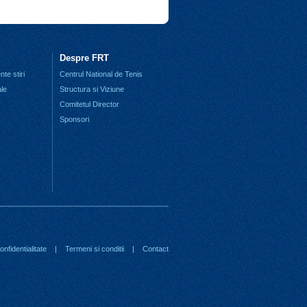
Despre FRT
te stiri
Centrul National de Tenis
ale
Structura si Viziune
Comitetul Director
Sponsori
nfidentialitate
|
Termeni si conditii
|
Contact