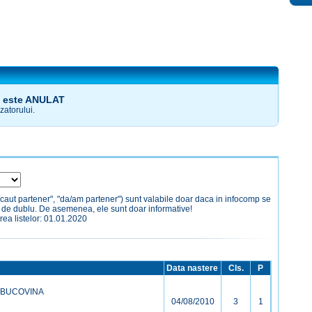
 este ANULAT
zatorului.
/caut partener", "da/am partener") sunt valabile doar daca in infocomp se
a de dublu. De asemenea, ele sunt doar informative!
rea listelor: 01.01.2020
Data nastere
Cls.
P
 BUCOVINA
04/08/2010
3
1