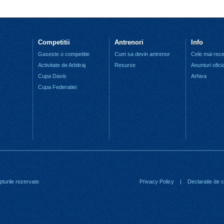
Competitii
Antrenori
Info
Gaseste o competitie
Cum sa devin antrenor
Cele mai recen
Activitate de Arbitraj
Resurse
Anunturi ofici
Cupa Davis
Arhiva
Cupa Federatiei
turile rezervate
Privacy Policy
|
Declaratie de co