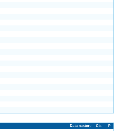
Data nastere
Cls.
P