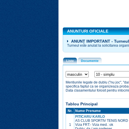
ANUNTURI OFICIALE
ANUNȚ IMPORTANT - Turneul
Turneul este anulat la solicitarea organi
Liste
Documente
Mentiunile legate de dublu ("nu joc", "da
specifica faptul ca se organizeaza prob
Data clasamentului folosit pentru intocmi
Tablou Principal
Nr.
Nume Prenume
PITICARU KARLO
AS CLUB SPORTIV TENIS NORD
1
Viza FRT:
-
Viza med.:
ok
Dublu: da / am partener