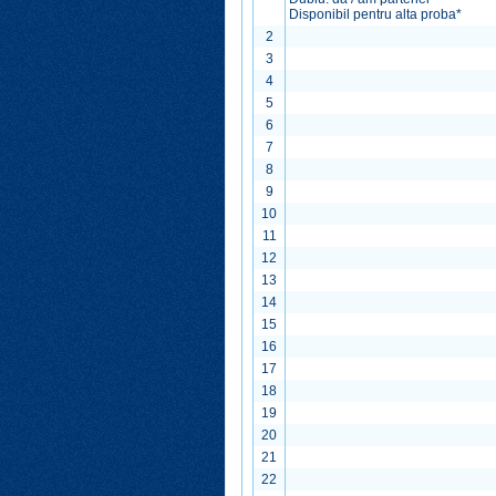
Disponibil pentru alta proba*
2
3
4
5
6
7
8
9
10
11
12
13
14
15
16
17
18
19
20
21
22