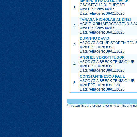
MARINAS RADU OCTAVIAN
CSA STEAUA BUCURESTI
1
Viza FRT:
Viza med.:
Data retragere: 06/01/2020
TANASA NICHOLAS ANDREI
ACS FLORIN MERGEA TENNIS 
2
Viza FRT:
Viza med.:
Data retragere: 06/01/2020
DUMITRU DAVID
ASOCIATIA CLUB SPORTIV TENI
3
Viza FRT:
-
Viza med.:
-
Data retragere: 08/01/2020
ANGHEL VERIOTI TUDOR
ASOCIATIA BREAK TENIS CLUB
4
Viza FRT:
-
Viza med.:
-
Data retragere: 08/01/2020
CONSTANTINESCU PAUL
ASOCIATIA BREAK TENIS CLUB
5
Viza FRT:
-
Viza med.:
ok
Data retragere: 08/01/2020
* In cazul in care grupa la care m-am inscris nu 