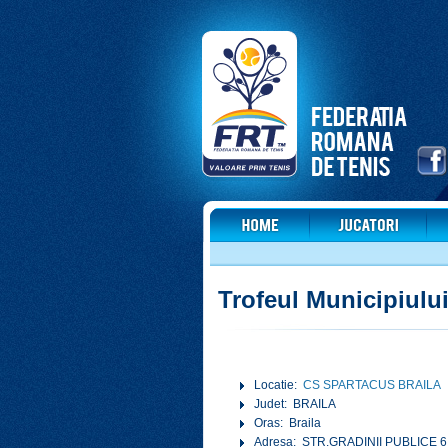
Trofeul Municipiului
Locatie:
CS SPARTACUS BRAILA
Judet: BRAILA
Oras: Braila
Adresa: STR.GRADINII PUBLICE 6