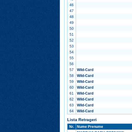
46
47
48
49
50
51
52
53
54
55
56
57
Wild-Card
58
Wild-Card
59
Wild-Card
60
Wild-Card
61
Wild-Card
62
Wild-Card
63
Wild-Card
64
Wild-Card
Lista Retrageri
Nr.
Nume Prenume