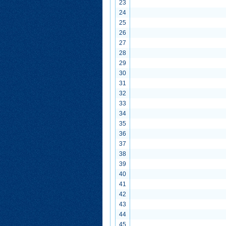
23
24
25
26
27
28
29
30
31
32
33
34
35
36
37
38
39
40
41
42
43
44
45