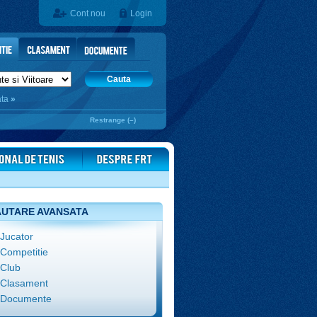
Cont nou
Login
Cauta
ata
»
Restrange (–)
UTARE AVANSATA
Jucator
Competitie
Club
Clasament
Documente