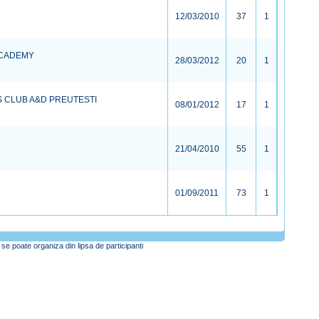
12/03/2010
37
1
ACADEMY
28/03/2012
20
1
S CLUB A&D PREUTESTI
08/01/2012
17
1
21/04/2010
55
1
01/09/2011
73
1
se poate organiza din lipsa de participanti