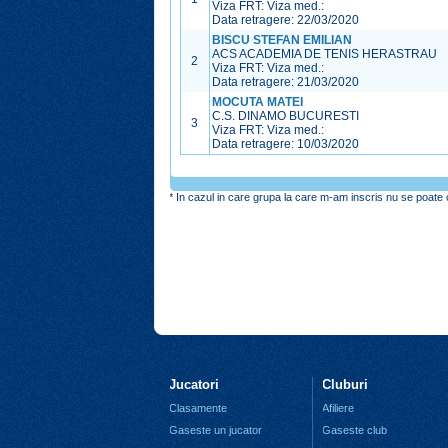
Viza FRT:
Viza med.:
Data retragere: 22/03/2020
BISCU STEFAN EMILIAN
ACS ACADEMIA DE TENIS HERASTRAU
2
Viza FRT:
Viza med.:
Data retragere: 21/03/2020
MOCUTA MATEI
C.S. DINAMO BUCURESTI
3
Viza FRT:
Viza med.:
Data retragere: 10/03/2020
* In cazul in care grupa la care m-am inscris nu se poate o
Jucatori
Cluburi
Clasamente
Afiliere
Gaseste un jucator
Gaseste club