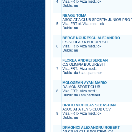
4
Viza FRT:
-
Viza med.:
ok
Dublu: nu
NEAGU TOMA
ASOCIATIA CLUB SPORTIV JUNIOR PRO 
5
Viza FRT:
ok
Viza med.:
ok
Dublu: nu
BERGE NOURESCU ALEJANDRO
CS SCOLAR 6 BUCURESTI
6
Viza FRT:
-
Viza med.:
ok
Dublu: nu
FLOREA ANDREI SERBAN
C.S OLIMPIA BUCURESTI
7
Viza FRT:
-
Viza med.:
-
Dublu: da / caut partener
MOLOGEAN AYAN-MARIO
DAIMON SPORT CLUB
8
Viza FRT:
-
Viza med.:
-
Dublu: da / am partener
BRATU NICHOLAS SEBASTIAN
ASOCIATIA TENIS CLUB CCV
9
Viza FRT:
-
Viza med.:
ok
Dublu: nu
DRAGHICI ALEXANDRU ROBERT
AS CS AS CLUB POLITEHNICA