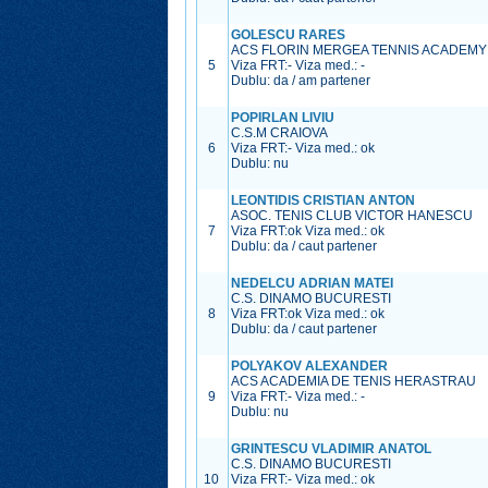
GOLESCU RARES
ACS FLORIN MERGEA TENNIS ACADEMY
5
Viza FRT:
-
Viza med.:
-
Dublu: da / am partener
POPIRLAN LIVIU
C.S.M CRAIOVA
6
Viza FRT:
-
Viza med.:
ok
Dublu: nu
LEONTIDIS CRISTIAN ANTON
ASOC. TENIS CLUB VICTOR HANESCU
7
Viza FRT:
ok
Viza med.:
ok
Dublu: da / caut partener
NEDELCU ADRIAN MATEI
C.S. DINAMO BUCURESTI
8
Viza FRT:
ok
Viza med.:
ok
Dublu: da / caut partener
POLYAKOV ALEXANDER
ACS ACADEMIA DE TENIS HERASTRAU
9
Viza FRT:
-
Viza med.:
-
Dublu: nu
GRINTESCU VLADIMIR ANATOL
C.S. DINAMO BUCURESTI
10
Viza FRT:
-
Viza med.:
ok