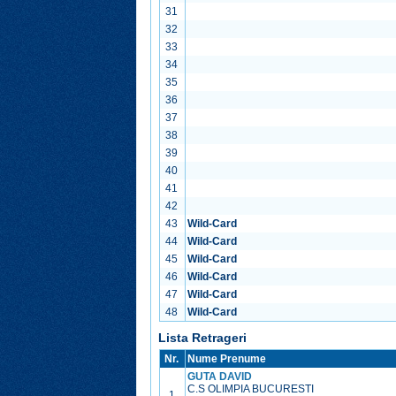
31
32
33
34
35
36
37
38
39
40
41
42
43
Wild-Card
44
Wild-Card
45
Wild-Card
46
Wild-Card
47
Wild-Card
48
Wild-Card
Lista Retrageri
Nr.
Nume Prenume
GUTA DAVID
C.S OLIMPIA BUCURESTI
1