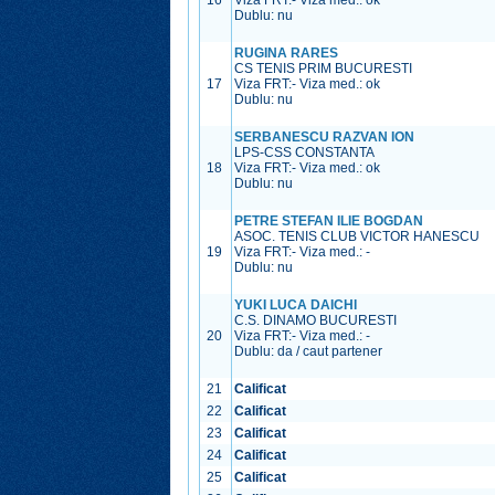
16
Viza FRT:
-
Viza med.:
ok
Dublu: nu
RUGINA RARES
CS TENIS PRIM BUCURESTI
17
Viza FRT:
-
Viza med.:
ok
Dublu: nu
SERBANESCU RAZVAN ION
LPS-CSS CONSTANTA
18
Viza FRT:
-
Viza med.:
ok
Dublu: nu
PETRE STEFAN ILIE BOGDAN
ASOC. TENIS CLUB VICTOR HANESCU
19
Viza FRT:
-
Viza med.:
-
Dublu: nu
YUKI LUCA DAICHI
C.S. DINAMO BUCURESTI
20
Viza FRT:
-
Viza med.:
-
Dublu: da / caut partener
21
Calificat
22
Calificat
23
Calificat
24
Calificat
25
Calificat