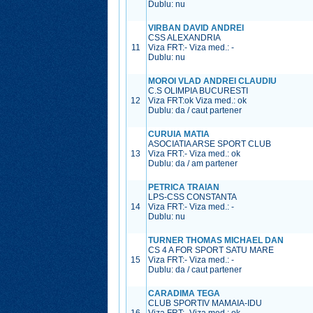
Dublu: nu
VIRBAN DAVID ANDREI
CSS ALEXANDRIA
11
Viza FRT:
-
Viza med.:
-
Dublu: nu
MOROI VLAD ANDREI CLAUDIU
C.S OLIMPIA BUCURESTI
12
Viza FRT:
ok
Viza med.:
ok
Dublu: da / caut partener
CURUIA MATIA
ASOCIATIA ARSE SPORT CLUB
13
Viza FRT:
-
Viza med.:
ok
Dublu: da / am partener
PETRICA TRAIAN
LPS-CSS CONSTANTA
14
Viza FRT:
-
Viza med.:
-
Dublu: nu
TURNER THOMAS MICHAEL DAN
CS 4 A FOR SPORT SATU MARE
15
Viza FRT:
-
Viza med.:
-
Dublu: da / caut partener
CARADIMA TEGA
CLUB SPORTIV MAMAIA-IDU