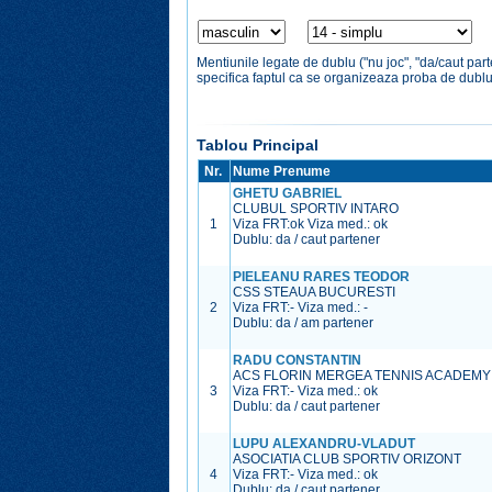
Mentiunile legate de dublu ("nu joc", "da/caut par
specifica faptul ca se organizeaza proba de dubl
Tablou Principal
Nr.
Nume Prenume
GHETU GABRIEL
CLUBUL SPORTIV INTARO
1
Viza FRT:
ok
Viza med.:
ok
Dublu: da / caut partener
PIELEANU RARES TEODOR
CSS STEAUA BUCURESTI
2
Viza FRT:
-
Viza med.:
-
Dublu: da / am partener
RADU CONSTANTIN
ACS FLORIN MERGEA TENNIS ACADEMY
3
Viza FRT:
-
Viza med.:
ok
Dublu: da / caut partener
LUPU ALEXANDRU-VLADUT
ASOCIATIA CLUB SPORTIV ORIZONT
4
Viza FRT:
-
Viza med.:
ok
Dublu: da / caut partener