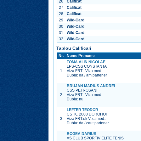
26
Calificat
27
Calificat
28
Calificat
29
Wild-Card
30
Wild-Card
31
Wild-Card
32
Wild-Card
Tablou Calificari
Nr.
Nume Prenume
TOMA ALIN NICOLAE
LPS-CSS CONSTANTA
1
Viza FRT:
-
Viza med.:
-
Dublu: da / am partener
BRUJAN MARIUS ANDREI
CSS PETROSANI
2
Viza FRT:
-
Viza med.:
-
Dublu: nu
LEFTER TEODOR
CS TC 2008 DOROHOI
3
Viza FRT:
ok
Viza med.:
-
Dublu: da / caut partener
BOGEA DARIUS
AS CLUB SPORTIV ELITE TENIS