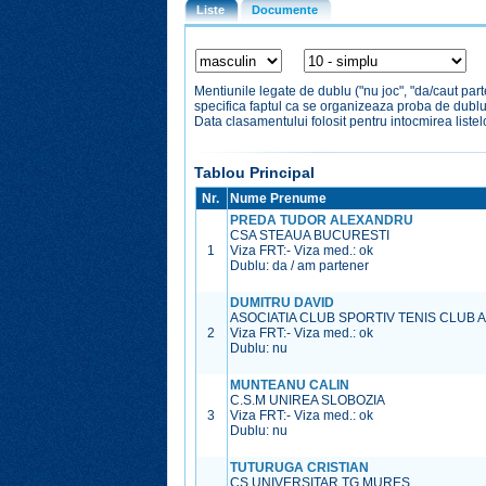
Liste
Documente
Mentiunile legate de dublu ("nu joc", "da/caut par
specifica faptul ca se organizeaza proba de dubl
Data clasamentului folosit pentru intocmirea liste
Tablou Principal
Nr.
Nume Prenume
PREDA TUDOR ALEXANDRU
CSA STEAUA BUCURESTI
1
Viza FRT:
-
Viza med.:
ok
Dublu: da / am partener
DUMITRU DAVID
ASOCIATIA CLUB SPORTIV TENIS CLUB 
2
Viza FRT:
-
Viza med.:
ok
Dublu: nu
MUNTEANU CALIN
C.S.M UNIREA SLOBOZIA
3
Viza FRT:
-
Viza med.:
ok
Dublu: nu
TUTURUGA CRISTIAN
CS UNIVERSITAR TG.MURES