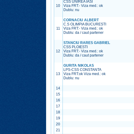
CSS UNIREA IASI
10
Viza FRT:
-
Viza med.:
ok
Dublu: nu
CORNACIU ALBERT
C.S OLIMPIA BUCURESTI
11
Viza FRT:
-
Viza med.:
ok
Dublu: da / caut partener
STANCIU RARES GABRIEL
CSS PLOIESTI
12
Viza FRT:
-
Viza med.:
ok
Dublu: da / caut partener
GURITA NIKOLAS
LPS-CSS CONSTANTA
13
Viza FRT:
ok
Viza med.:
ok
Dublu: nu
14
15
16
17
18
19
20
21