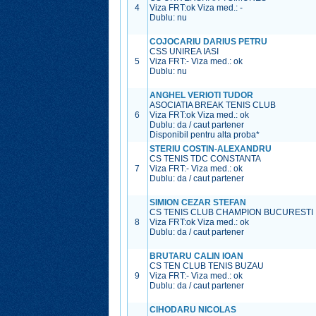
4
Viza FRT:
ok
Viza med.:
-
Dublu: nu
COJOCARIU DARIUS PETRU
CSS UNIREA IASI
5
Viza FRT:
-
Viza med.:
ok
Dublu: nu
ANGHEL VERIOTI TUDOR
ASOCIATIA BREAK TENIS CLUB
6
Viza FRT:
ok
Viza med.:
ok
Dublu: da / caut partener
Disponibil pentru alta proba*
STERIU COSTIN-ALEXANDRU
CS TENIS TDC CONSTANTA
7
Viza FRT:
-
Viza med.:
ok
Dublu: da / caut partener
SIMION CEZAR STEFAN
CS TENIS CLUB CHAMPION BUCURESTI
8
Viza FRT:
ok
Viza med.:
ok
Dublu: da / caut partener
BRUTARU CALIN IOAN
CS TEN CLUB TENIS BUZAU
9
Viza FRT:
-
Viza med.:
ok
Dublu: da / caut partener
CIHODARU NICOLAS