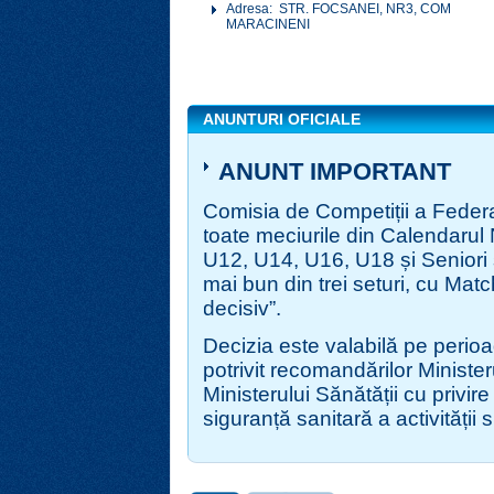
Adresa: STR. FOCSANEI, NR3, COM
MARACINENI
ANUNTURI OFICIALE
ANUNT IMPORTANT
Comisia de Competi
ții a Fede
toate meciurile din Calendarul 
U12, U14, U16, U18 și Seniori
mai bun din trei seturi, cu Mat
decisiv”.
Decizia este valabilă pe perioa
potrivit recomandărilor Ministeru
Ministerului Sănătății cu privire
siguranță sanitară a activității s