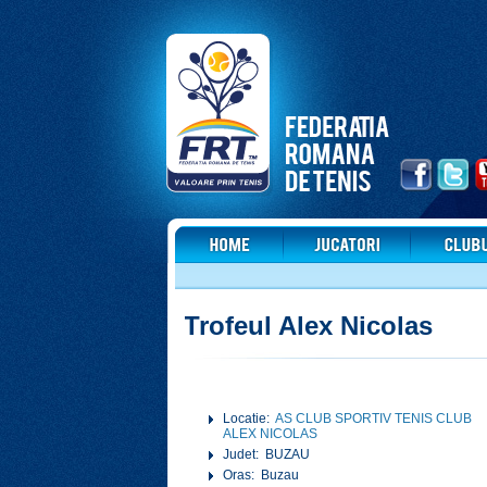
Trofeul Alex Nicolas
Locatie:
AS CLUB SPORTIV TENIS CLUB
ALEX NICOLAS
Judet: BUZAU
Oras: Buzau