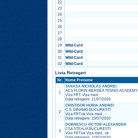
22
23
24
25
26
27
28
29
Wild-Card
30
Wild-Card
31
Wild-Card
32
Wild-Card
Lista Retrageri
Nr.
Nume Prenume
TANASA NICHOLAS ANDREI
ACS FLORIN MERGEA TENNIS ACADEMY
1
Viza FRT:
Viza med.:
Data retragere: 21/07/2020
CRISTISOR HORIA ANDREI
C.S. DINAMO BUCURESTI
2
Viza FRT:
ok
Viza med.:
-
Data retragere: 23/07/2020
DOBRESCU VICTOR-ALEXANDER
CSA STEAUA BUCURESTI
3
Viza FRT:
ok
Viza med.:
ok
Data retragere: 22/07/2020