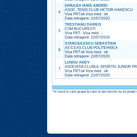
GHIULEA IANIS ANDREI
ASOC. TENIS CLUB VICTOR HANESCU
4
Viza FRT:
ok
Viza med.:
ok
Data retragere: 22/07/2020
TRESTIANU DARIUS
CSM BUCURESTI
5
Viza FRT:
-
Viza med.:
-
Data retragere: 22/07/2020
STANCIULESCU SEBASTIAN
AS CS AS CLUB POLITEHNICA
6
Viza FRT:
ok
Viza med.:
ok
Data retragere: 22/07/2020
LUNGU ANDY
ASOCIATIA CLUBUL SPORTIV JUNIOR P
7
Viza FRT:
ok
Viza med.:
ok
Data retragere: 22/07/2020
* In cazul in care grupa la care m-am inscris nu se poate o