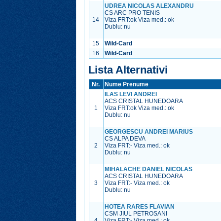
UDREA NICOLAS ALEXANDRU
CS ARC PRO TENIS
14
Viza FRT:
ok
Viza med.:
ok
Dublu: nu
15
Wild-Card
16
Wild-Card
Lista Alternativi
Nr.
Nume Prenume
ILAS LEVI ANDREI
ACS CRISTAL HUNEDOARA
1
Viza FRT:
ok
Viza med.:
ok
Dublu: nu
GEORGESCU ANDREI MARIUS
CS ALPA DEVA
2
Viza FRT:
-
Viza med.:
ok
Dublu: nu
MIHALACHE DANIEL NICOLAS
ACS CRISTAL HUNEDOARA
3
Viza FRT:
-
Viza med.:
ok
Dublu: nu
HOTEA RARES FLAVIAN
CSM JIUL PETROSANI
4
Viza FRT:
-
Viza med.:
ok