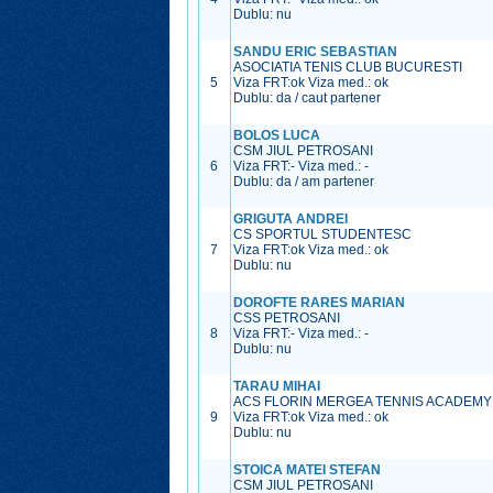
Dublu: nu
SANDU ERIC SEBASTIAN
ASOCIATIA TENIS CLUB BUCURESTI
5
Viza FRT:
ok
Viza med.:
ok
Dublu: da / caut partener
BOLOS LUCA
CSM JIUL PETROSANI
6
Viza FRT:
-
Viza med.:
-
Dublu: da / am partener
GRIGUTA ANDREI
CS SPORTUL STUDENTESC
7
Viza FRT:
ok
Viza med.:
ok
Dublu: nu
DOROFTE RARES MARIAN
CSS PETROSANI
8
Viza FRT:
-
Viza med.:
-
Dublu: nu
TARAU MIHAI
ACS FLORIN MERGEA TENNIS ACADEMY
9
Viza FRT:
ok
Viza med.:
ok
Dublu: nu
STOICA MATEI STEFAN
CSM JIUL PETROSANI