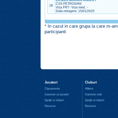
LASZLO MARIAN ROBERT
CSS PETROSANI
28
Viza FRT:
-
Viza med.:
-
Data retragere: 15/01/2025
* In cazul in care grupa la care m-am
participanti
Jucatori
Cluburi
Clasamente
Afiliere
Gaseste un jucator
Gaseste club
Sprijin si sfaturi
Sprijin si sfaturi
Resurse
Resurse