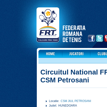
Circuitul National 
CSM Petrosani
Locatie:
CSM JIUL PETROSANI
Judet: HUNEDOARA