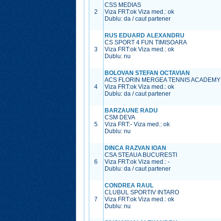
CSS MEDIAS
2
Viza FRT:
ok
Viza med.:
ok
Dublu: da / caut partener
RUS EDUARD ALEXANDRU
CS SPORT 4 FUN TIMISOARA
3
Viza FRT:
ok
Viza med.:
ok
Dublu: nu
BOLOVAN STEFAN OCTAVIAN
ACS FLORIN MERGEA TENNIS ACADEMY
4
Viza FRT:
ok
Viza med.:
ok
Dublu: da / caut partener
BARZAUNE RADU
CSM DEVA
5
Viza FRT:
-
Viza med.:
ok
Dublu: nu
DINCA RAZVAN IOAN
CSA STEAUA BUCURESTI
6
Viza FRT:
ok
Viza med.:
-
Dublu: da / caut partener
CONDREA RAUL
CLUBUL SPORTIV INTARO
7
Viza FRT:
ok
Viza med.:
ok
Dublu: nu