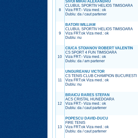
SIVOI MIHAI ALEXANDRU
CLUBUL SPORTIV HELIOS TIMISOARA
8
Viza FRT:
-
Viza med.:
ok
Dublu: da / caut partener
BATORI WILLIAM
CLUBUL SPORTIV HELIOS TIMISOARA
9
Viza FRT:
ok
Viza med.:
ok
Dublu: nu
CIUCA STOIANOV ROBERT VALENTIN
CS SPORT 4 FUN TIMISOARA
10
Viza FRT:
-
Viza med.:
ok
Dublu: da / am partener
UNGUREANU VICTOR
CS TENIS CLUB CHAMPION BUCURESTI
11
Viza FRT:
ok
Viza med.:
ok
Dublu: nu
BRAICU RARES STEFAN
ACS CRISTAL HUNEDOARA
12
Viza FRT:
-
Viza med.:
ok
Dublu: da / caut partener
POPESCU DAVID-DUCU
FIRE TENIS
13
Viza FRT:
ok
Viza med.:
ok
Dublu: da / caut partener