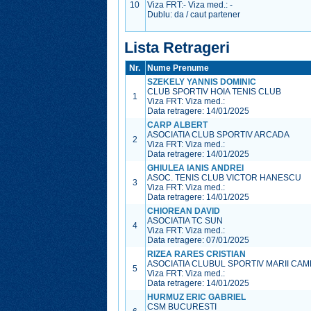
10
Viza FRT:
-
Viza med.:
-
Dublu: da / caut partener
Lista Retrageri
Nr.
Nume Prenume
SZEKELY YANNIS DOMINIC
CLUB SPORTIV HOIA TENIS CLUB
1
Viza FRT:
Viza med.:
Data retragere: 14/01/2025
CARP ALBERT
ASOCIATIA CLUB SPORTIV ARCADA
2
Viza FRT:
Viza med.:
Data retragere: 14/01/2025
GHIULEA IANIS ANDREI
ASOC. TENIS CLUB VICTOR HANESCU
3
Viza FRT:
Viza med.:
Data retragere: 14/01/2025
CHIOREAN DAVID
ASOCIATIA TC SUN
4
Viza FRT:
Viza med.:
Data retragere: 07/01/2025
RIZEA RARES CRISTIAN
ASOCIATIA CLUBUL SPORTIV MARII CAM
5
Viza FRT:
Viza med.:
Data retragere: 14/01/2025
HURMUZ ERIC GABRIEL
CSM BUCURESTI