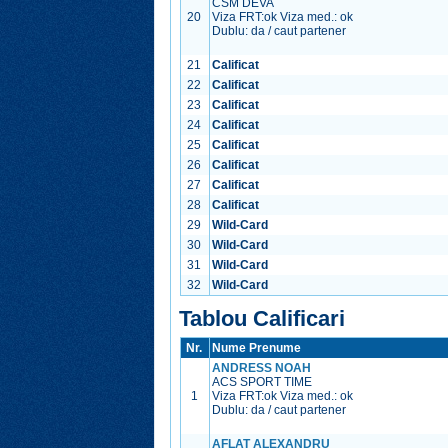
CSM DEVA
20
Viza FRT:
ok
Viza med.:
ok
Dublu: da / caut partener
21
Calificat
22
Calificat
23
Calificat
24
Calificat
25
Calificat
26
Calificat
27
Calificat
28
Calificat
29
Wild-Card
30
Wild-Card
31
Wild-Card
32
Wild-Card
Tablou Calificari
Nr.
Nume Prenume
ANDRESS NOAH
ACS SPORT TIME
1
Viza FRT:
ok
Viza med.:
ok
Dublu: da / caut partener
AFLAT ALEXANDRU