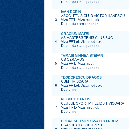
Dublu: da / caut partener
IVAN ROBIN
ASOC. TENIS CLUB VICTOR HANESCU
3
Viza FRT:
-
Viza med.:
ok
Dublu: da / am partener
CRACIUN MATEI
AS MASTERS TENIS CLUB BUC
4
Viza FRT:
ok
Viza med.:
ok
Dublu: da / caut partener
TAMASI MIHNEA STEFAN
CS CERAMUS
5
Viza FRT:
-
Viza med.:
-
Dublu: da / caut partener
TEODORESCU DRAGOS
CSM TIMISOARA
6
Viza FRT:
ok
Viza med.:
ok
Dublu: nu
PETRICE DARIUS
CLUBUL SPORTIV HELIOS TIMISOARA
7
Viza FRT:
-
Viza med.:
ok
Dublu: nu
DOBRESCU VICTOR-ALEXANDER
CSA STEAUA BUCURESTI