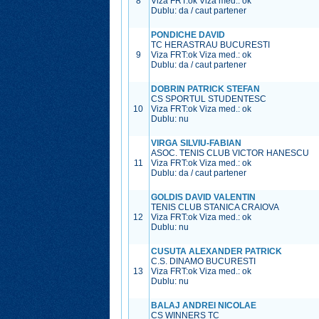
8
Viza FRT:
ok
Viza med.:
ok
Dublu: da / caut partener
PONDICHE DAVID
TC HERASTRAU BUCURESTI
9
Viza FRT:
ok
Viza med.:
ok
Dublu: da / caut partener
DOBRIN PATRICK STEFAN
CS SPORTUL STUDENTESC
10
Viza FRT:
ok
Viza med.:
ok
Dublu: nu
VIRGA SILVIU-FABIAN
ASOC. TENIS CLUB VICTOR HANESCU
11
Viza FRT:
ok
Viza med.:
ok
Dublu: da / caut partener
GOLDIS DAVID VALENTIN
TENIS CLUB STANICA CRAIOVA
12
Viza FRT:
ok
Viza med.:
ok
Dublu: nu
CUSUTA ALEXANDER PATRICK
C.S. DINAMO BUCURESTI
13
Viza FRT:
ok
Viza med.:
ok
Dublu: nu
BALAJ ANDREI NICOLAE
CS WINNERS TC