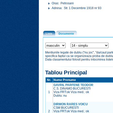
Oras: Petrosani
Adresa: Str. 1 Decembre 1918 nr 93
Liste
Documente
Mentiunile legate de dublu ("nu joc", "da/caut par
specifica faptul ca se organizeaza proba de dubl
Data clasamentului folosit pentru intocmirea liste
Tablou Principal
Nr.
Nume Prenume
GAVRIL PARFENE TEODOR
C.S. DINAMO BUCURESTI
1
Viza FRT:
ok
Viza med.:
ok
Dublu: nu
DIRMON RARES VOICU
CSM BUCURESTI
2
Viza FRT:
ok
Viza med.:
ok