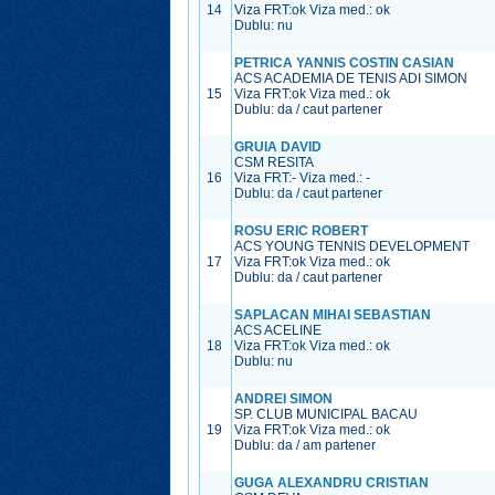
14
Viza FRT:
ok
Viza med.:
ok
Dublu: nu
PETRICA YANNIS COSTIN CASIAN
ACS ACADEMIA DE TENIS ADI SIMON
15
Viza FRT:
ok
Viza med.:
ok
Dublu: da / caut partener
GRUIA DAVID
CSM RESITA
16
Viza FRT:
-
Viza med.:
-
Dublu: da / caut partener
ROSU ERIC ROBERT
ACS YOUNG TENNIS DEVELOPMENT
17
Viza FRT:
ok
Viza med.:
ok
Dublu: da / caut partener
SAPLACAN MIHAI SEBASTIAN
ACS ACELINE
18
Viza FRT:
ok
Viza med.:
ok
Dublu: nu
ANDREI SIMON
SP. CLUB MUNICIPAL BACAU
19
Viza FRT:
ok
Viza med.:
ok
Dublu: da / am partener
GUGA ALEXANDRU CRISTIAN