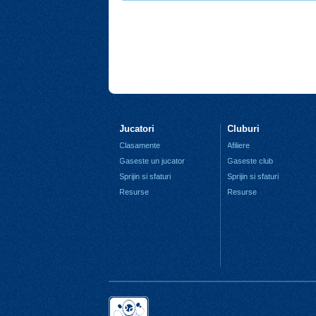
Jucatori
Cluburi
Clasamente
Afiliere
Gaseste un jucator
Gaseste club
Sprijin si sfaturi
Sprijin si sfaturi
Resurse
Resurse