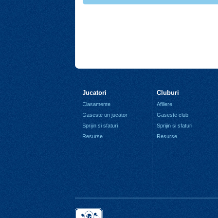
Jucatori
Cluburi
Clasamente
Afiliere
Gaseste un jucator
Gaseste club
Sprijin si sfaturi
Sprijin si sfaturi
Resurse
Resurse