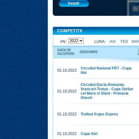
Detalii
COMPETITII
AN:
LUNA:
IAN
FEB
MA
DATA DE
DENUMIRE
INCEPERE
Circuitul National FRT - Cupa
01.10.2022
Hai
Circuitul Dacia-Romania-
Vrancart-Trotus - Cupa Stefan
01.10.2022
cel Mare si Sfant - Primaria
Onesti
01.10.2022
Trofeul Arges Expres
01.10.2022
Cupa Sisi